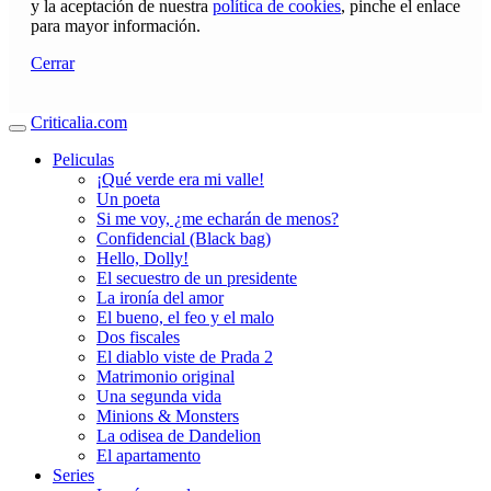
y la aceptación de nuestra
política de cookies
, pinche el enlace
para mayor información.
Cerrar
Criticalia.com
Peliculas
¡Qué verde era mi valle!
Un poeta
Si me voy, ¿me echarán de menos?
Confidencial (Black bag)
Hello, Dolly!
El secuestro de un presidente
La ironía del amor
El bueno, el feo y el malo
Dos fiscales
El diablo viste de Prada 2
Matrimonio original
Una segunda vida
Minions & Monsters
La odisea de Dandelion
El apartamento
Series