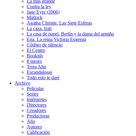
La más grande
Contra la ley
Jane Eyre (2006)
Matlock
Agatha Christie. Las Siete Esferas
La caza. Irati
La casa de papel. Berlín y la dama del armiño
Ena. La reina Victoria Eugenia
Código de silencio
El Centro
Bookish
8 meses
Terra Alta
Escandalosas
Todo esto te daré
Archivo
Películas
Series
Intérpretes
Directores
Creadores
Productoras
Año
Autores
Calificación