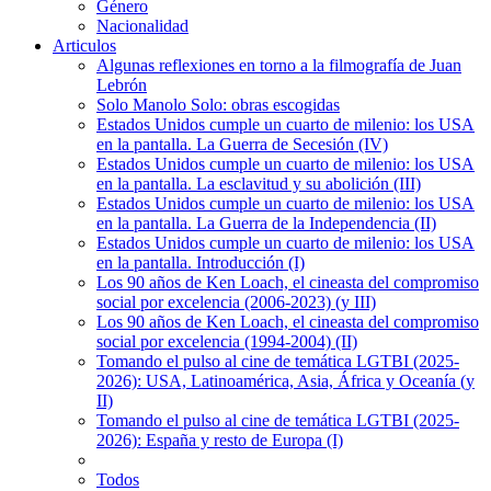
Género
Nacionalidad
Articulos
Algunas reflexiones en torno a la filmografía de Juan
Lebrón
Solo Manolo Solo: obras escogidas
Estados Unidos cumple un cuarto de milenio: los USA
en la pantalla. La Guerra de Secesión (IV)
Estados Unidos cumple un cuarto de milenio: los USA
en la pantalla. La esclavitud y su abolición (III)
Estados Unidos cumple un cuarto de milenio: los USA
en la pantalla. La Guerra de la Independencia (II)
Estados Unidos cumple un cuarto de milenio: los USA
en la pantalla. Introducción (I)
Los 90 años de Ken Loach, el cineasta del compromiso
social por excelencia (2006-2023) (y III)
Los 90 años de Ken Loach, el cineasta del compromiso
social por excelencia (1994-2004) (II)
Tomando el pulso al cine de temática LGTBI (2025-
2026): USA, Latinoamérica, Asia, África y Oceanía (y
II)
Tomando el pulso al cine de temática LGTBI (2025-
2026): España y resto de Europa (I)
Todos