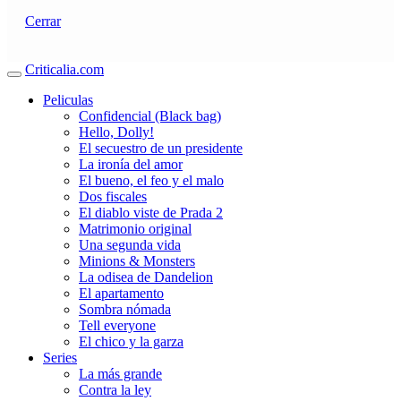
Cerrar
Criticalia.com
Peliculas
Confidencial (Black bag)
Hello, Dolly!
El secuestro de un presidente
La ironía del amor
El bueno, el feo y el malo
Dos fiscales
El diablo viste de Prada 2
Matrimonio original
Una segunda vida
Minions & Monsters
La odisea de Dandelion
El apartamento
Sombra nómada
Tell everyone
El chico y la garza
Series
La más grande
Contra la ley