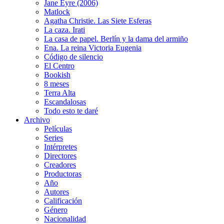
Jane Eyre (2006)
Matlock
Agatha Christie. Las Siete Esferas
La caza. Irati
La casa de papel. Berlín y la dama del armiño
Ena. La reina Victoria Eugenia
Código de silencio
El Centro
Bookish
8 meses
Terra Alta
Escandalosas
Todo esto te daré
Archivo
Películas
Series
Intérpretes
Directores
Creadores
Productoras
Año
Autores
Calificación
Género
Nacionalidad