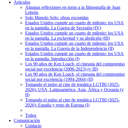
Articulos
Algunas reflexiones en torno a la filmografía de Juan
Lebrón
Solo Manolo Solo: obras escogidas
Estados Unidos cumple un cuarto de milenio: los USA
en la pantalla. La Guerra de Secesión (IV)
Estados Unidos cumple un cuarto de milenio: los USA
en la pantalla. La esclavitud y su abolición (III)
Estados Unidos cumple un cuarto de milenio: los USA
en la pantalla. La Guerra de la Independencia (II)
Estados Unidos cumple un cuarto de milenio: los USA
en la pantalla. Introducción (I)
Los 90 años de Ken Loach, el cineasta del compromiso
social por excelencia (2006-2023) (y III)
Los 90 años de Ken Loach, el cineasta del compromiso
social por excelencia (1994-2004) (II)
Tomando el pulso al cine de temática LGTBI (2025-
2026): USA, Latinoamérica, Asia, África y Oceanía (y
II)
Tomando el pulso al cine de temática LGTBI (2025-
2026): España y resto de Europa (I)
Todos
Comunicación
Contacto