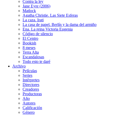
Contra la ley
Jane Eyre (2006)
Matlock
Agatha Christie. Las Siete Esferas
La caza. Irati
La casa de papel. Berlín y la dama del armiño
Ena. La reina Victoria Eugenia
Código de silencio
El Centro
Bookish
8 meses
Terra Alta
Escandalosas
Todo esto te daré
Archivo
Películas
Series
Intérpretes
Directores
Creadores
Productoras
Año
Autores
Calificación
Género