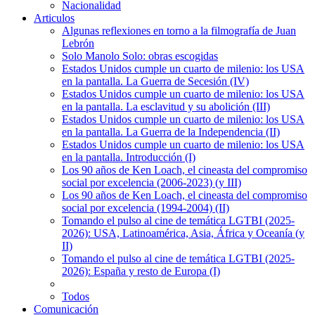
Nacionalidad
Articulos
Algunas reflexiones en torno a la filmografía de Juan
Lebrón
Solo Manolo Solo: obras escogidas
Estados Unidos cumple un cuarto de milenio: los USA
en la pantalla. La Guerra de Secesión (IV)
Estados Unidos cumple un cuarto de milenio: los USA
en la pantalla. La esclavitud y su abolición (III)
Estados Unidos cumple un cuarto de milenio: los USA
en la pantalla. La Guerra de la Independencia (II)
Estados Unidos cumple un cuarto de milenio: los USA
en la pantalla. Introducción (I)
Los 90 años de Ken Loach, el cineasta del compromiso
social por excelencia (2006-2023) (y III)
Los 90 años de Ken Loach, el cineasta del compromiso
social por excelencia (1994-2004) (II)
Tomando el pulso al cine de temática LGTBI (2025-
2026): USA, Latinoamérica, Asia, África y Oceanía (y
II)
Tomando el pulso al cine de temática LGTBI (2025-
2026): España y resto de Europa (I)
Todos
Comunicación