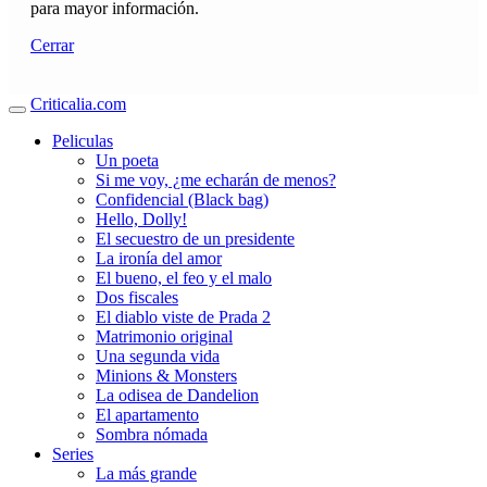
para mayor información.
Cerrar
Criticalia.com
Peliculas
Un poeta
Si me voy, ¿me echarán de menos?
Confidencial (Black bag)
Hello, Dolly!
El secuestro de un presidente
La ironía del amor
El bueno, el feo y el malo
Dos fiscales
El diablo viste de Prada 2
Matrimonio original
Una segunda vida
Minions & Monsters
La odisea de Dandelion
El apartamento
Sombra nómada
Series
La más grande