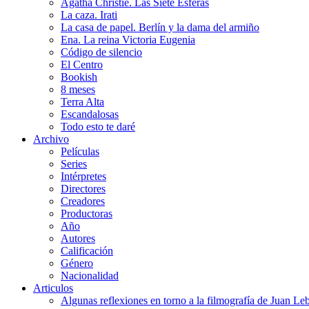
Agatha Christie. Las Siete Esferas
La caza. Irati
La casa de papel. Berlín y la dama del armiño
Ena. La reina Victoria Eugenia
Código de silencio
El Centro
Bookish
8 meses
Terra Alta
Escandalosas
Todo esto te daré
Archivo
Películas
Series
Intérpretes
Directores
Creadores
Productoras
Año
Autores
Calificación
Género
Nacionalidad
Articulos
Algunas reflexiones en torno a la filmografía de Juan Le