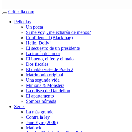
Criticalia.com
Peliculas
Un poeta
Si me voy, ¿me echarán de menos?
Confidencial (Black bag)
Hello, Dolly!
El secuestro de un presidente
La ironía del amor
El bueno, el feo y el malo
Dos fiscales
El diablo viste de Prada 2
Matrimonio original
Una segunda vida
Minions & Monsters
La odisea de Dandelion
El apartamento
Sombra nómada
Series
La más grande
Contra la ley
Jane Eyre (2006)
Matlock