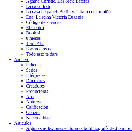
Agatha Christie. Las Siete Esferas
La caza. Irati
La casa de papel. Berlín y la dama del armiño
Ena. La reina Victoria Eugenia
Código de silencio
El Centro
Bookish
8 meses
Terra Alta
Escandalosas
Todo esto te daré
Archivo
Películas
Series
Intérpretes
Directores
Creadores
Productoras
Año
Autores
Calificación
Género
Nacionalidad
Articulos
Algunas reflexiones en torno a la filmografía de Juan Le