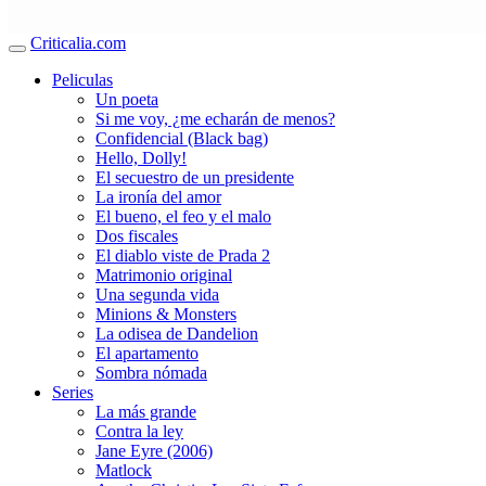
Criticalia.com
Peliculas
Un poeta
Si me voy, ¿me echarán de menos?
Confidencial (Black bag)
Hello, Dolly!
El secuestro de un presidente
La ironía del amor
El bueno, el feo y el malo
Dos fiscales
El diablo viste de Prada 2
Matrimonio original
Una segunda vida
Minions & Monsters
La odisea de Dandelion
El apartamento
Sombra nómada
Series
La más grande
Contra la ley
Jane Eyre (2006)
Matlock