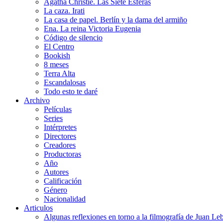
Agatha Christie. Las Siete Esferas
La caza. Irati
La casa de papel. Berlín y la dama del armiño
Ena. La reina Victoria Eugenia
Código de silencio
El Centro
Bookish
8 meses
Terra Alta
Escandalosas
Todo esto te daré
Archivo
Películas
Series
Intérpretes
Directores
Creadores
Productoras
Año
Autores
Calificación
Género
Nacionalidad
Articulos
Algunas reflexiones en torno a la filmografía de Juan Le