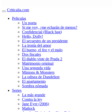
Criticalia.com
Peliculas
Un poeta
Si me voy, ¿me echarán de menos?
Confidencial (Black bag)
Hello, Dolly!
El secuestro de un presidente
La ironía del amor
El bueno, el feo y el malo
Dos fiscales
El diablo viste de Prada 2
Matrimonio original
Una segunda vida
Minions & Monsters
La odisea de Dandelion
El apartamento
Sombra nómada
Series
La más grande
Contra la ley
Jane Eyre (2006)
Matlock