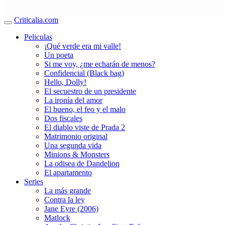
Criticalia.com
Peliculas
¡Qué verde era mi valle!
Un poeta
Si me voy, ¿me echarán de menos?
Confidencial (Black bag)
Hello, Dolly!
El secuestro de un presidente
La ironía del amor
El bueno, el feo y el malo
Dos fiscales
El diablo viste de Prada 2
Matrimonio original
Una segunda vida
Minions & Monsters
La odisea de Dandelion
El apartamento
Series
La más grande
Contra la ley
Jane Eyre (2006)
Matlock