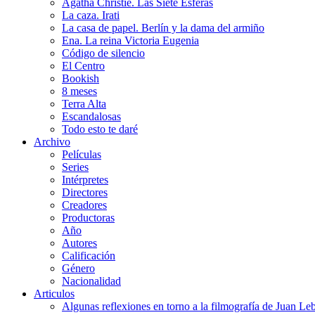
Agatha Christie. Las Siete Esferas
La caza. Irati
La casa de papel. Berlín y la dama del armiño
Ena. La reina Victoria Eugenia
Código de silencio
El Centro
Bookish
8 meses
Terra Alta
Escandalosas
Todo esto te daré
Archivo
Películas
Series
Intérpretes
Directores
Creadores
Productoras
Año
Autores
Calificación
Género
Nacionalidad
Articulos
Algunas reflexiones en torno a la filmografía de Juan Le