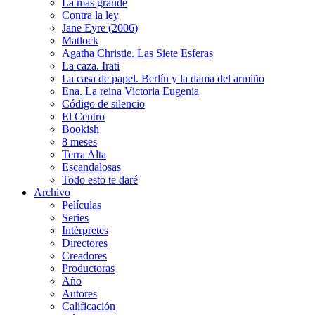
La más grande
Contra la ley
Jane Eyre (2006)
Matlock
Agatha Christie. Las Siete Esferas
La caza. Irati
La casa de papel. Berlín y la dama del armiño
Ena. La reina Victoria Eugenia
Código de silencio
El Centro
Bookish
8 meses
Terra Alta
Escandalosas
Todo esto te daré
Archivo
Películas
Series
Intérpretes
Directores
Creadores
Productoras
Año
Autores
Calificación