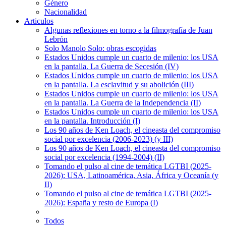
Género
Nacionalidad
Articulos
Algunas reflexiones en torno a la filmografía de Juan
Lebrón
Solo Manolo Solo: obras escogidas
Estados Unidos cumple un cuarto de milenio: los USA
en la pantalla. La Guerra de Secesión (IV)
Estados Unidos cumple un cuarto de milenio: los USA
en la pantalla. La esclavitud y su abolición (III)
Estados Unidos cumple un cuarto de milenio: los USA
en la pantalla. La Guerra de la Independencia (II)
Estados Unidos cumple un cuarto de milenio: los USA
en la pantalla. Introducción (I)
Los 90 años de Ken Loach, el cineasta del compromiso
social por excelencia (2006-2023) (y III)
Los 90 años de Ken Loach, el cineasta del compromiso
social por excelencia (1994-2004) (II)
Tomando el pulso al cine de temática LGTBI (2025-
2026): USA, Latinoamérica, Asia, África y Oceanía (y
II)
Tomando el pulso al cine de temática LGTBI (2025-
2026): España y resto de Europa (I)
Todos