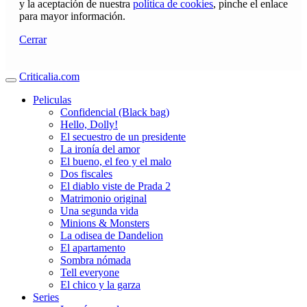
y la aceptación de nuestra
política de cookies
, pinche el enlace
para mayor información.
Cerrar
Criticalia.com
Peliculas
Confidencial (Black bag)
Hello, Dolly!
El secuestro de un presidente
La ironía del amor
El bueno, el feo y el malo
Dos fiscales
El diablo viste de Prada 2
Matrimonio original
Una segunda vida
Minions & Monsters
La odisea de Dandelion
El apartamento
Sombra nómada
Tell everyone
El chico y la garza
Series