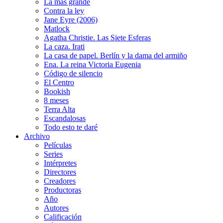
La más grande
Contra la ley
Jane Eyre (2006)
Matlock
Agatha Christie. Las Siete Esferas
La caza. Irati
La casa de papel. Berlín y la dama del armiño
Ena. La reina Victoria Eugenia
Código de silencio
El Centro
Bookish
8 meses
Terra Alta
Escandalosas
Todo esto te daré
Archivo
Películas
Series
Intérpretes
Directores
Creadores
Productoras
Año
Autores
Calificación