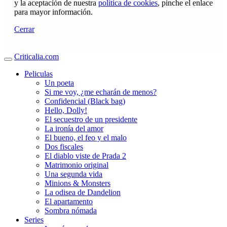
y la aceptación de nuestra
política de cookies
, pinche el enlace
para mayor información.
Cerrar
Criticalia.com
Peliculas
Un poeta
Si me voy, ¿me echarán de menos?
Confidencial (Black bag)
Hello, Dolly!
El secuestro de un presidente
La ironía del amor
El bueno, el feo y el malo
Dos fiscales
El diablo viste de Prada 2
Matrimonio original
Una segunda vida
Minions & Monsters
La odisea de Dandelion
El apartamento
Sombra nómada
Series