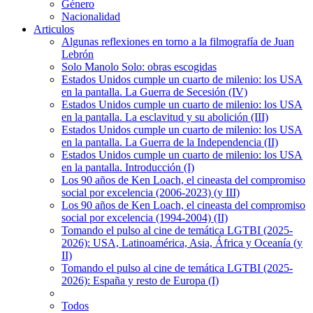
Género
Nacionalidad
Articulos
Algunas reflexiones en torno a la filmografía de Juan
Lebrón
Solo Manolo Solo: obras escogidas
Estados Unidos cumple un cuarto de milenio: los USA
en la pantalla. La Guerra de Secesión (IV)
Estados Unidos cumple un cuarto de milenio: los USA
en la pantalla. La esclavitud y su abolición (III)
Estados Unidos cumple un cuarto de milenio: los USA
en la pantalla. La Guerra de la Independencia (II)
Estados Unidos cumple un cuarto de milenio: los USA
en la pantalla. Introducción (I)
Los 90 años de Ken Loach, el cineasta del compromiso
social por excelencia (2006-2023) (y III)
Los 90 años de Ken Loach, el cineasta del compromiso
social por excelencia (1994-2004) (II)
Tomando el pulso al cine de temática LGTBI (2025-
2026): USA, Latinoamérica, Asia, África y Oceanía (y
II)
Tomando el pulso al cine de temática LGTBI (2025-
2026): España y resto de Europa (I)
Todos