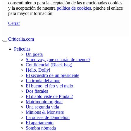
consentimiento para la aceptación de las mencionadas cookies
y la aceptación de nuestra
política de cookies
, pinche el enlace
para mayor información.
Cerrar
Criticalia.com
Peliculas
Un poeta
Si me voy, ¿me echarán de menos?
Confidencial (Black bag)
Hello, Dolly!
El secuestro de un presidente
La ironía del amor
El bueno, el feo y el malo
Dos fiscales
El diablo viste de Prada 2
Matrimonio original
Una segunda vida
Minions & Monsters
La odisea de Dandelion
El apartamento
Sombra nómada