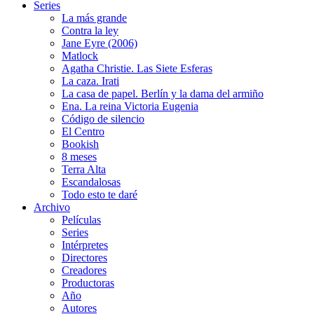
Series
La más grande
Contra la ley
Jane Eyre (2006)
Matlock
Agatha Christie. Las Siete Esferas
La caza. Irati
La casa de papel. Berlín y la dama del armiño
Ena. La reina Victoria Eugenia
Código de silencio
El Centro
Bookish
8 meses
Terra Alta
Escandalosas
Todo esto te daré
Archivo
Películas
Series
Intérpretes
Directores
Creadores
Productoras
Año
Autores