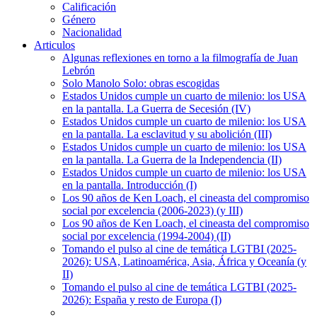
Calificación
Género
Nacionalidad
Articulos
Algunas reflexiones en torno a la filmografía de Juan
Lebrón
Solo Manolo Solo: obras escogidas
Estados Unidos cumple un cuarto de milenio: los USA
en la pantalla. La Guerra de Secesión (IV)
Estados Unidos cumple un cuarto de milenio: los USA
en la pantalla. La esclavitud y su abolición (III)
Estados Unidos cumple un cuarto de milenio: los USA
en la pantalla. La Guerra de la Independencia (II)
Estados Unidos cumple un cuarto de milenio: los USA
en la pantalla. Introducción (I)
Los 90 años de Ken Loach, el cineasta del compromiso
social por excelencia (2006-2023) (y III)
Los 90 años de Ken Loach, el cineasta del compromiso
social por excelencia (1994-2004) (II)
Tomando el pulso al cine de temática LGTBI (2025-
2026): USA, Latinoamérica, Asia, África y Oceanía (y
II)
Tomando el pulso al cine de temática LGTBI (2025-
2026): España y resto de Europa (I)