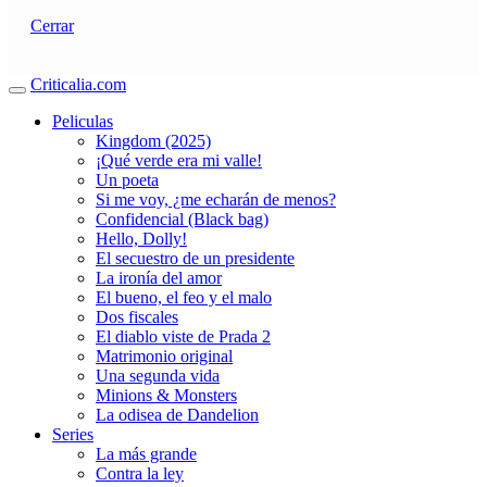
Cerrar
Criticalia.com
Peliculas
Kingdom (2025)
¡Qué verde era mi valle!
Un poeta
Si me voy, ¿me echarán de menos?
Confidencial (Black bag)
Hello, Dolly!
El secuestro de un presidente
La ironía del amor
El bueno, el feo y el malo
Dos fiscales
El diablo viste de Prada 2
Matrimonio original
Una segunda vida
Minions & Monsters
La odisea de Dandelion
Series
La más grande
Contra la ley