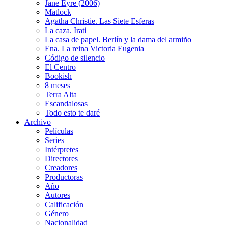
Jane Eyre (2006)
Matlock
Agatha Christie. Las Siete Esferas
La caza. Irati
La casa de papel. Berlín y la dama del armiño
Ena. La reina Victoria Eugenia
Código de silencio
El Centro
Bookish
8 meses
Terra Alta
Escandalosas
Todo esto te daré
Archivo
Películas
Series
Intérpretes
Directores
Creadores
Productoras
Año
Autores
Calificación
Género
Nacionalidad