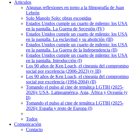
Articulos
Algunas reflexiones en torno a la filmografía de Juan
Lebrón
Solo Manolo Solo: obras escogidas
Estados Unidos cumple un cuarto de milenio: los USA
en la pantalla. La Guerra de Secesión (IV)
Estados Unidos cumple un cuarto de milenio: los USA
en la pantalla. La esclavitud y su abolición (III)
Estados Unidos cumple un cuarto de milenio: los USA
en la pantalla. La Guerra de la Independencia (II)
Estados Unidos cumple un cuarto de milenio: los USA
en la pantalla. Introducción (I)
Los 90 años de Ken Loach, el cineasta del compromiso
social por excelencia (2006-2023) (y III)
Los 90 años de Ken Loach, el cineasta del compromiso
social por excelencia (1994-2004) (II)
Tomando el pulso al cine de temática LGTBI (2025-
2026): USA, Latinoamérica, Asia, África y Oceanía (y
II)
Tomando el pulso al cine de temática LGTBI (2025-
2026): España y resto de Europa (I)
Todos
Comunicación
Contacto