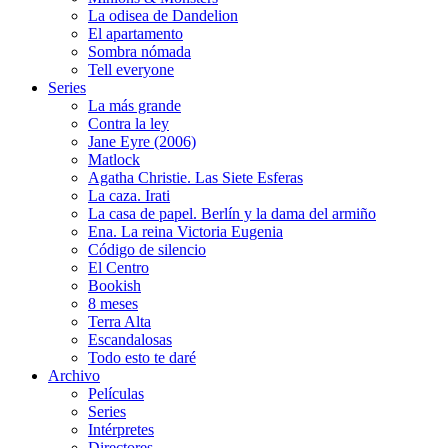
La odisea de Dandelion
El apartamento
Sombra nómada
Tell everyone
Series
La más grande
Contra la ley
Jane Eyre (2006)
Matlock
Agatha Christie. Las Siete Esferas
La caza. Irati
La casa de papel. Berlín y la dama del armiño
Ena. La reina Victoria Eugenia
Código de silencio
El Centro
Bookish
8 meses
Terra Alta
Escandalosas
Todo esto te daré
Archivo
Películas
Series
Intérpretes
Directores