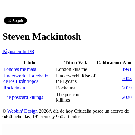
Steven Mackintosh
Página en ImDB
Titulo
Titulo V.O.
Calificacion
Ano
Londres me mata
London kills me
1991
Underworld. La rebelión
Underworld. Rise of
2008
de los Licántropos
the Lycans
Rocketman
Rocketman
2019
The postcard
The postcard killings
2020
killings
©
Webbin' Design
2026
A día de hoy Criticalia posee un acervo de
6460 películas, 195 series y 960 articulos