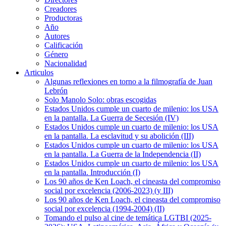
Creadores
Productoras
Año
Autores
Calificación
Género
Nacionalidad
Articulos
Algunas reflexiones en torno a la filmografía de Juan
Lebrón
Solo Manolo Solo: obras escogidas
Estados Unidos cumple un cuarto de milenio: los USA
en la pantalla. La Guerra de Secesión (IV)
Estados Unidos cumple un cuarto de milenio: los USA
en la pantalla. La esclavitud y su abolición (III)
Estados Unidos cumple un cuarto de milenio: los USA
en la pantalla. La Guerra de la Independencia (II)
Estados Unidos cumple un cuarto de milenio: los USA
en la pantalla. Introducción (I)
Los 90 años de Ken Loach, el cineasta del compromiso
social por excelencia (2006-2023) (y III)
Los 90 años de Ken Loach, el cineasta del compromiso
social por excelencia (1994-2004) (II)
Tomando el pulso al cine de temática LGTBI (2025-