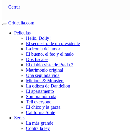
Cerrar
Criticalia.com
Peliculas
Hello, Dolly!
El secuestro de un presidente
La ironía del amor
El bueno, el feo y el malo
Dos fiscales
El diablo viste de Prada 2
Matrimonio original
Una segunda vida
Minions & Monsters
La odisea de Dandelion
El apartamento
Sombra nómada
Tell everyone
El chico y la garza
California Suite
Series
La más grande
Contra la ley