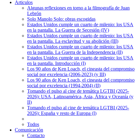
Articulos
Algunas reflexiones en torno a la filmografía de Juan
Lebrón
Solo Manolo Solo: obras escogidas
Estados Unidos cumple un cuarto de milenio: los USA
en la pantalla. La Guerra de Secesión (IV)
Estados Unidos cumple un cuarto de milenio: los USA
en la pantalla. La esclavitud y su abolición (III)
Estados Unidos cumple un cuarto de milenio: los USA
en la pantalla. La Guerra de la Independencia (II)
Estados Unidos cumple un cuarto de milenio: los USA
en la pantalla. Introducción (I)
Los 90 años de Ken Loach, el cineasta del compromiso
social por excelencia (2006-2023) (y III)
Los 90 años de Ken Loach, el cineasta del compromiso
social por excelencia (1994-2004) (II)
Tomando el pulso al cine de temática LGTBI (2025-
2026): USA, Latinoamérica, Asia, África y Oceanía (y
II)
Tomando el pulso al cine de temática LGTBI (2025-
2026): España y resto de Europa (I)
Todos
Comunicación
Contacto