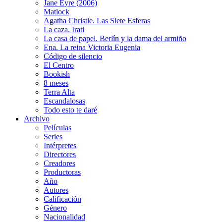
Jane Eyre (2006)
Matlock
Agatha Christie. Las Siete Esferas
La caza. Irati
La casa de papel. Berlín y la dama del armiño
Ena. La reina Victoria Eugenia
Código de silencio
El Centro
Bookish
8 meses
Terra Alta
Escandalosas
Todo esto te daré
Archivo
Películas
Series
Intérpretes
Directores
Creadores
Productoras
Año
Autores
Calificación
Género
Nacionalidad