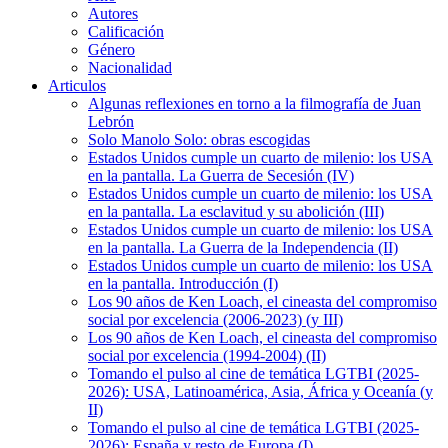
Autores
Calificación
Género
Nacionalidad
Articulos
Algunas reflexiones en torno a la filmografía de Juan
Lebrón
Solo Manolo Solo: obras escogidas
Estados Unidos cumple un cuarto de milenio: los USA
en la pantalla. La Guerra de Secesión (IV)
Estados Unidos cumple un cuarto de milenio: los USA
en la pantalla. La esclavitud y su abolición (III)
Estados Unidos cumple un cuarto de milenio: los USA
en la pantalla. La Guerra de la Independencia (II)
Estados Unidos cumple un cuarto de milenio: los USA
en la pantalla. Introducción (I)
Los 90 años de Ken Loach, el cineasta del compromiso
social por excelencia (2006-2023) (y III)
Los 90 años de Ken Loach, el cineasta del compromiso
social por excelencia (1994-2004) (II)
Tomando el pulso al cine de temática LGTBI (2025-
2026): USA, Latinoamérica, Asia, África y Oceanía (y
II)
Tomando el pulso al cine de temática LGTBI (2025-
2026): España y resto de Europa (I)