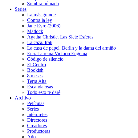
Sombra nómada
Series
La más grande
Contra la ley
Jane Eyre (2006)
Matlock
Agatha Christie. Las Siete Esferas
La caza. Irati
La casa de papel. Berlín y la dama del armiño
Ena. La reina Victoria Eugenia
Código de silencio
El Centro
Bookish
8 meses
Terra Alta
Escandalosas
Todo esto te daré
Archivo
Películas
Series
Intérpretes
Directores
Creadores
Productoras
Año