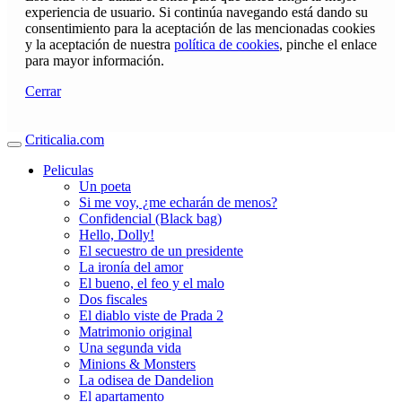
experiencia de usuario. Si continúa navegando está dando su
consentimiento para la aceptación de las mencionadas cookies
y la aceptación de nuestra
política de cookies
, pinche el enlace
para mayor información.
Cerrar
Criticalia.com
Peliculas
Un poeta
Si me voy, ¿me echarán de menos?
Confidencial (Black bag)
Hello, Dolly!
El secuestro de un presidente
La ironía del amor
El bueno, el feo y el malo
Dos fiscales
El diablo viste de Prada 2
Matrimonio original
Una segunda vida
Minions & Monsters
La odisea de Dandelion
El apartamento