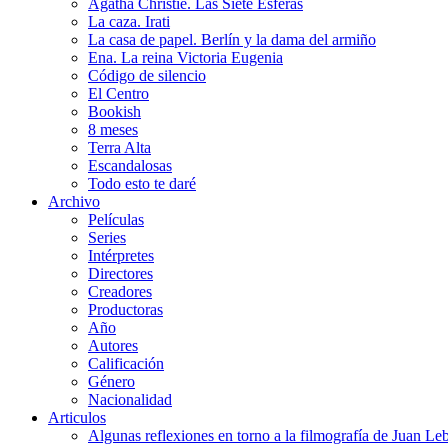
Agatha Christie. Las Siete Esferas
La caza. Irati
La casa de papel. Berlín y la dama del armiño
Ena. La reina Victoria Eugenia
Código de silencio
El Centro
Bookish
8 meses
Terra Alta
Escandalosas
Todo esto te daré
Archivo
Películas
Series
Intérpretes
Directores
Creadores
Productoras
Año
Autores
Calificación
Género
Nacionalidad
Articulos
Algunas reflexiones en torno a la filmografía de Juan Le