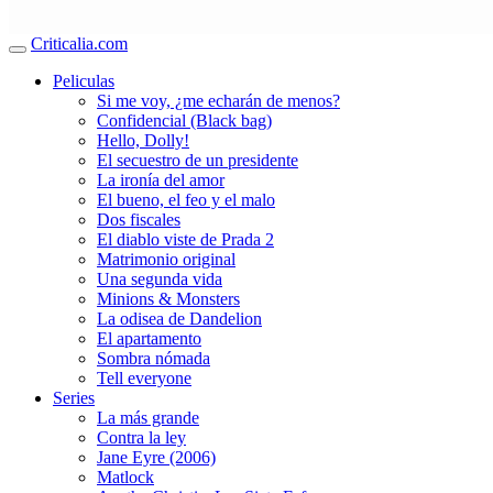
Criticalia.com
Peliculas
Si me voy, ¿me echarán de menos?
Confidencial (Black bag)
Hello, Dolly!
El secuestro de un presidente
La ironía del amor
El bueno, el feo y el malo
Dos fiscales
El diablo viste de Prada 2
Matrimonio original
Una segunda vida
Minions & Monsters
La odisea de Dandelion
El apartamento
Sombra nómada
Tell everyone
Series
La más grande
Contra la ley
Jane Eyre (2006)
Matlock