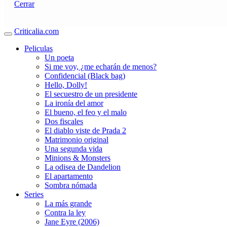
Cerrar
Criticalia.com
Peliculas
Un poeta
Si me voy, ¿me echarán de menos?
Confidencial (Black bag)
Hello, Dolly!
El secuestro de un presidente
La ironía del amor
El bueno, el feo y el malo
Dos fiscales
El diablo viste de Prada 2
Matrimonio original
Una segunda vida
Minions & Monsters
La odisea de Dandelion
El apartamento
Sombra nómada
Series
La más grande
Contra la ley
Jane Eyre (2006)