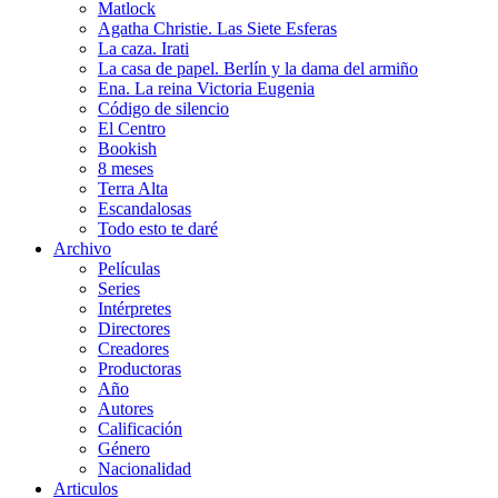
Matlock
Agatha Christie. Las Siete Esferas
La caza. Irati
La casa de papel. Berlín y la dama del armiño
Ena. La reina Victoria Eugenia
Código de silencio
El Centro
Bookish
8 meses
Terra Alta
Escandalosas
Todo esto te daré
Archivo
Películas
Series
Intérpretes
Directores
Creadores
Productoras
Año
Autores
Calificación
Género
Nacionalidad
Articulos