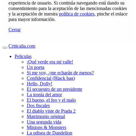
experiencia de usuario. Si continúa navegando está dando su
consentimiento para la aceptación de las mencionadas cookies
y la aceptación de nuestra
política de cookies
, pinche el enlace
para mayor información.
Cerrar
Criticalia.com
Peliculas
¡Qué verde era mi valle!
Un poeta
Si me voy, ¿me echarán de menos?
Confidencial (Black bag)
Hello, Dolly!
El secuestro de un presidente
La ironía del amor
El bueno, el feo y el malo
Dos fiscales
El diablo viste de Prada 2
Matrimonio original
Una segunda vida
Minions & Monsters
La odisea de Dandelion