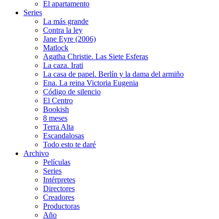
El apartamento
Series
La más grande
Contra la ley
Jane Eyre (2006)
Matlock
Agatha Christie. Las Siete Esferas
La caza. Irati
La casa de papel. Berlín y la dama del armiño
Ena. La reina Victoria Eugenia
Código de silencio
El Centro
Bookish
8 meses
Terra Alta
Escandalosas
Todo esto te daré
Archivo
Películas
Series
Intérpretes
Directores
Creadores
Productoras
Año