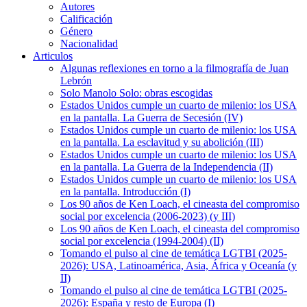
Autores
Calificación
Género
Nacionalidad
Articulos
Algunas reflexiones en torno a la filmografía de Juan
Lebrón
Solo Manolo Solo: obras escogidas
Estados Unidos cumple un cuarto de milenio: los USA
en la pantalla. La Guerra de Secesión (IV)
Estados Unidos cumple un cuarto de milenio: los USA
en la pantalla. La esclavitud y su abolición (III)
Estados Unidos cumple un cuarto de milenio: los USA
en la pantalla. La Guerra de la Independencia (II)
Estados Unidos cumple un cuarto de milenio: los USA
en la pantalla. Introducción (I)
Los 90 años de Ken Loach, el cineasta del compromiso
social por excelencia (2006-2023) (y III)
Los 90 años de Ken Loach, el cineasta del compromiso
social por excelencia (1994-2004) (II)
Tomando el pulso al cine de temática LGTBI (2025-
2026): USA, Latinoamérica, Asia, África y Oceanía (y
II)
Tomando el pulso al cine de temática LGTBI (2025-
2026): España y resto de Europa (I)