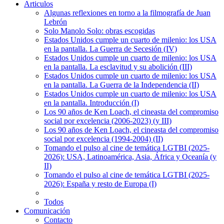
Articulos
Algunas reflexiones en torno a la filmografía de Juan
Lebrón
Solo Manolo Solo: obras escogidas
Estados Unidos cumple un cuarto de milenio: los USA
en la pantalla. La Guerra de Secesión (IV)
Estados Unidos cumple un cuarto de milenio: los USA
en la pantalla. La esclavitud y su abolición (III)
Estados Unidos cumple un cuarto de milenio: los USA
en la pantalla. La Guerra de la Independencia (II)
Estados Unidos cumple un cuarto de milenio: los USA
en la pantalla. Introducción (I)
Los 90 años de Ken Loach, el cineasta del compromiso
social por excelencia (2006-2023) (y III)
Los 90 años de Ken Loach, el cineasta del compromiso
social por excelencia (1994-2004) (II)
Tomando el pulso al cine de temática LGTBI (2025-
2026): USA, Latinoamérica, Asia, África y Oceanía (y
II)
Tomando el pulso al cine de temática LGTBI (2025-
2026): España y resto de Europa (I)
Todos
Comunicación
Contacto