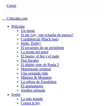
Cerrar
Criticalia.com
Peliculas
Un poeta
Si me voy, ¿me echarán de menos?
Confidencial (Black bag)
Hello, Dolly!
El secuestro de un presidente
La ironía del amor
El bueno, el feo y el malo
Dos fiscales
El diablo viste de Prada 2
Matrimonio original
Una segunda vida
Minions & Monsters
La odisea de Dandelion
El apartamento
Sombra nómada
Series
La más grande
Contra la ley