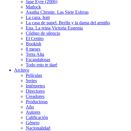
Jane Eyre (2006)
Matlock
Agatha Christie. Las Siete Esferas
La caza. Irati
La casa de papel. Berlín y la dama del armiño
Ena. La reina Victoria Eugenia
Código de silencio
El Centro
Bookish
8 meses
Terra Alta
Escandalosas
Todo esto te daré
Archivo
Películas
Series
Intérpretes
Directores
Creadores
Productoras
Año
Autores
Calificación
Género
Nacionalidad