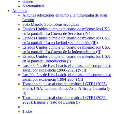
Género
Nacionalidad
Articulos
Algunas reflexiones en torno a la filmografía de Juan
Lebrón
Solo Manolo Solo: obras escogidas
Estados Unidos cumple un cuarto de milenio: los USA
en la pantalla. La Guerra de Secesión (IV)
Estados Unidos cumple un cuarto de milenio: los USA
en la pantalla. La esclavitud y su abolición (III)
Estados Unidos cumple un cuarto de milenio: los USA
en la pantalla. La Guerra de la Independencia (II)
Estados Unidos cumple un cuarto de milenio: los USA
en la pantalla. Introducción (I)
Los 90 años de Ken Loach, el cineasta del compromiso
social por excelencia (2006-2023) (y III)
Los 90 años de Ken Loach, el cineasta del compromiso
social por excelencia (1994-2004) (II)
Tomando el pulso al cine de temática LGTBI (2025-
2026): USA, Latinoamérica, Asia, África y Oceanía (y
II)
Tomando el pulso al cine de temática LGTBI (2025-
2026): España y resto de Europa (I)
Todos