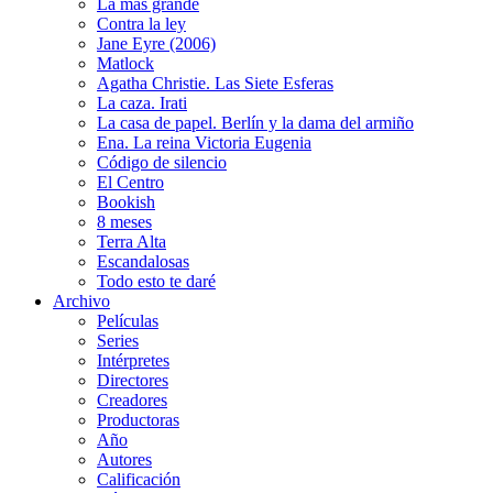
La más grande
Contra la ley
Jane Eyre (2006)
Matlock
Agatha Christie. Las Siete Esferas
La caza. Irati
La casa de papel. Berlín y la dama del armiño
Ena. La reina Victoria Eugenia
Código de silencio
El Centro
Bookish
8 meses
Terra Alta
Escandalosas
Todo esto te daré
Archivo
Películas
Series
Intérpretes
Directores
Creadores
Productoras
Año
Autores
Calificación