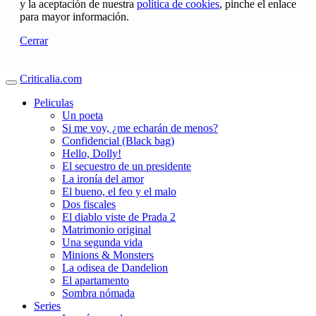
y la aceptación de nuestra
política de cookies
, pinche el enlace
para mayor información.
Cerrar
Criticalia.com
Peliculas
Un poeta
Si me voy, ¿me echarán de menos?
Confidencial (Black bag)
Hello, Dolly!
El secuestro de un presidente
La ironía del amor
El bueno, el feo y el malo
Dos fiscales
El diablo viste de Prada 2
Matrimonio original
Una segunda vida
Minions & Monsters
La odisea de Dandelion
El apartamento
Sombra nómada
Series