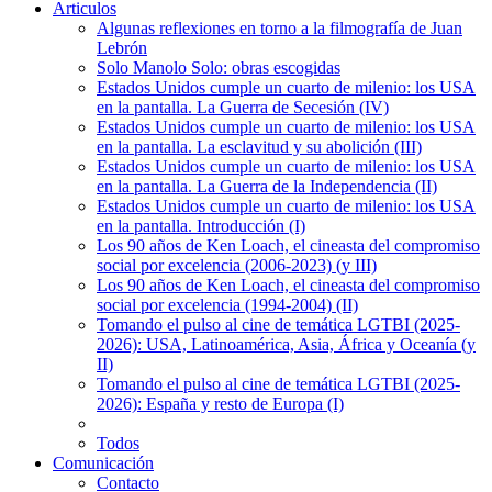
Articulos
Algunas reflexiones en torno a la filmografía de Juan
Lebrón
Solo Manolo Solo: obras escogidas
Estados Unidos cumple un cuarto de milenio: los USA
en la pantalla. La Guerra de Secesión (IV)
Estados Unidos cumple un cuarto de milenio: los USA
en la pantalla. La esclavitud y su abolición (III)
Estados Unidos cumple un cuarto de milenio: los USA
en la pantalla. La Guerra de la Independencia (II)
Estados Unidos cumple un cuarto de milenio: los USA
en la pantalla. Introducción (I)
Los 90 años de Ken Loach, el cineasta del compromiso
social por excelencia (2006-2023) (y III)
Los 90 años de Ken Loach, el cineasta del compromiso
social por excelencia (1994-2004) (II)
Tomando el pulso al cine de temática LGTBI (2025-
2026): USA, Latinoamérica, Asia, África y Oceanía (y
II)
Tomando el pulso al cine de temática LGTBI (2025-
2026): España y resto de Europa (I)
Todos
Comunicación
Contacto