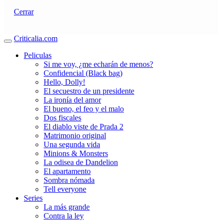
Cerrar
Criticalia.com
Peliculas
Si me voy, ¿me echarán de menos?
Confidencial (Black bag)
Hello, Dolly!
El secuestro de un presidente
La ironía del amor
El bueno, el feo y el malo
Dos fiscales
El diablo viste de Prada 2
Matrimonio original
Una segunda vida
Minions & Monsters
La odisea de Dandelion
El apartamento
Sombra nómada
Tell everyone
Series
La más grande
Contra la ley