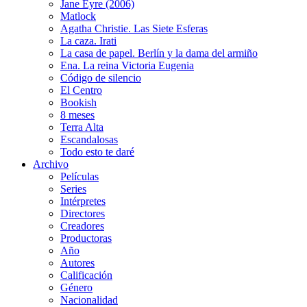
Jane Eyre (2006)
Matlock
Agatha Christie. Las Siete Esferas
La caza. Irati
La casa de papel. Berlín y la dama del armiño
Ena. La reina Victoria Eugenia
Código de silencio
El Centro
Bookish
8 meses
Terra Alta
Escandalosas
Todo esto te daré
Archivo
Películas
Series
Intérpretes
Directores
Creadores
Productoras
Año
Autores
Calificación
Género
Nacionalidad