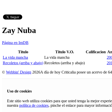
Zay Nuba
Página en ImDB
Titulo
Titulo V.O.
Calificacion
An
La vida mancha
La vida mancha
20
Recoletos (arriba y abajo)
Recoletos (arriba y abajo)
20
©
Webbin' Design
2026
A día de hoy Criticalia posee un acervo de 64
Uso de cookies
Este sitio web utiliza cookies para que usted tenga la mejor exper
nuestra
política de cookies
, pinche el enlace para mayor informaci