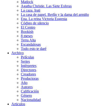
Matlock
Agatha Christie. Las Siete Esferas
La caza. Irati
La casa de papel. Berlín y la dama del armiño
Ena. La reina Victoria Eugenia
Código de silencio
El Centro
Bookish
8 meses
Terra Alta
Escandalosas
Todo esto te daré
Archivo
Películas
Series
Intérpretes
Directores
Creadores
Productoras
Año
Autores
Calificación
Género
Nacionalidad
Articulos