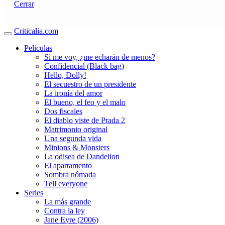
Cerrar
Criticalia.com
Peliculas
Si me voy, ¿me echarán de menos?
Confidencial (Black bag)
Hello, Dolly!
El secuestro de un presidente
La ironía del amor
El bueno, el feo y el malo
Dos fiscales
El diablo viste de Prada 2
Matrimonio original
Una segunda vida
Minions & Monsters
La odisea de Dandelion
El apartamento
Sombra nómada
Tell everyone
Series
La más grande
Contra la ley
Jane Eyre (2006)