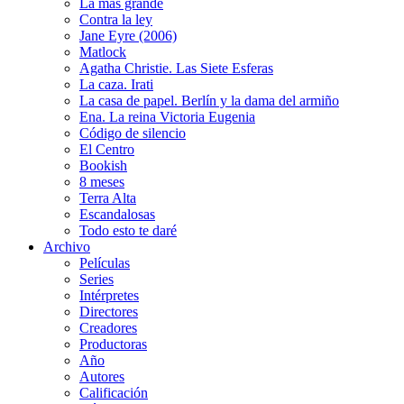
La más grande
Contra la ley
Jane Eyre (2006)
Matlock
Agatha Christie. Las Siete Esferas
La caza. Irati
La casa de papel. Berlín y la dama del armiño
Ena. La reina Victoria Eugenia
Código de silencio
El Centro
Bookish
8 meses
Terra Alta
Escandalosas
Todo esto te daré
Archivo
Películas
Series
Intérpretes
Directores
Creadores
Productoras
Año
Autores
Calificación