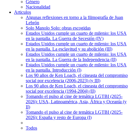
Género
Nacionalidad
Articulos
Algunas reflexiones en torno a la filmografía de Juan
Lebrón
Solo Manolo Solo: obras escogidas
Estados Unidos cumple un cuarto de milenio: los USA
en la pantalla. La Guerra de Secesión (IV)
Estados Unidos cumple un cuarto de milenio: los USA
en la pantalla. La esclavitud y su abolición (III)
Estados Unidos cumple un cuarto de milenio: los USA
en la pantalla. La Guerra de la Independencia (II)
Estados Unidos cumple un cuarto de milenio: los USA
en la pantalla. Introducción (I)
Los 90 años de Ken Loach, el cineasta del compromiso
social por excelencia (2006-2023) (y III)
Los 90 años de Ken Loach, el cineasta del compromiso
social por excelencia (1994-2004) (II)
Tomando el pulso al cine de temática LGTBI (2025-
2026): USA, Latinoamérica, Asia, África y Oceanía (y
II)
Tomando el pulso al cine de temática LGTBI (2025-
2026): España y resto de Europa (I)
Todos