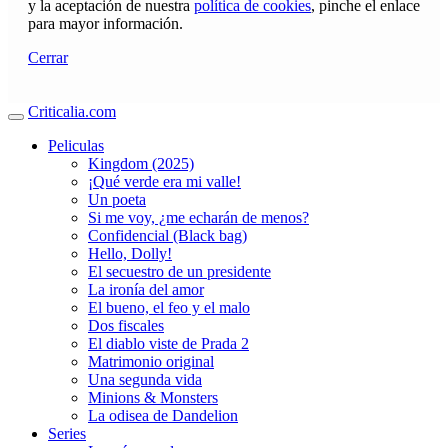
y la aceptación de nuestra
política de cookies
, pinche el enlace
para mayor información.
Cerrar
Criticalia.com
Peliculas
Kingdom (2025)
¡Qué verde era mi valle!
Un poeta
Si me voy, ¿me echarán de menos?
Confidencial (Black bag)
Hello, Dolly!
El secuestro de un presidente
La ironía del amor
El bueno, el feo y el malo
Dos fiscales
El diablo viste de Prada 2
Matrimonio original
Una segunda vida
Minions & Monsters
La odisea de Dandelion
Series