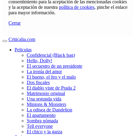
consentimiento para la aceptación de las mencionadas cookies
y la aceptación de nuestra
política de cookies
, pinche el enlace
para mayor información.
Cerrar
Criticalia.com
Peliculas
Confidencial (Black bag)
Hello, Dolly!
El secuestro de un presidente
La ironía del amor
El bueno, el feo y el malo
Dos fiscales
El diablo viste de Prada 2
Matrimonio original
Una segunda vida
Minions & Monsters
La odisea de Dandelion
El apartamento
Sombra nómada
Tell everyone
El chico y la garza