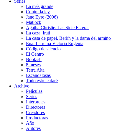
Series
La más grande
Contra la ley
Jane Eyre (2006)
Matlock
Agatha Christie. Las Siete Esferas
La caza. Irati
La casa de papel. Berlín y la dama del armiño
Ena. La reina Victoria Eugenia
Código de silencio
El Centro
Bookish
8 meses
Terra Alta
Escandalosas
Todo esto te daré
Archivo
Películas
Series
Intérpretes
Directores
Creadores
Productoras
Año
Autores