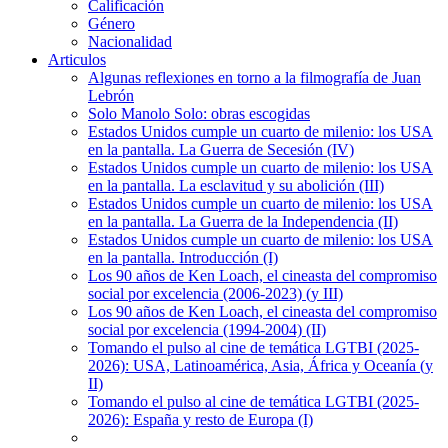
Calificación
Género
Nacionalidad
Articulos
Algunas reflexiones en torno a la filmografía de Juan
Lebrón
Solo Manolo Solo: obras escogidas
Estados Unidos cumple un cuarto de milenio: los USA
en la pantalla. La Guerra de Secesión (IV)
Estados Unidos cumple un cuarto de milenio: los USA
en la pantalla. La esclavitud y su abolición (III)
Estados Unidos cumple un cuarto de milenio: los USA
en la pantalla. La Guerra de la Independencia (II)
Estados Unidos cumple un cuarto de milenio: los USA
en la pantalla. Introducción (I)
Los 90 años de Ken Loach, el cineasta del compromiso
social por excelencia (2006-2023) (y III)
Los 90 años de Ken Loach, el cineasta del compromiso
social por excelencia (1994-2004) (II)
Tomando el pulso al cine de temática LGTBI (2025-
2026): USA, Latinoamérica, Asia, África y Oceanía (y
II)
Tomando el pulso al cine de temática LGTBI (2025-
2026): España y resto de Europa (I)