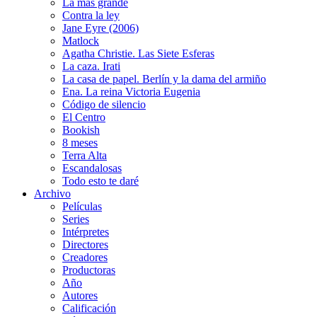
La más grande
Contra la ley
Jane Eyre (2006)
Matlock
Agatha Christie. Las Siete Esferas
La caza. Irati
La casa de papel. Berlín y la dama del armiño
Ena. La reina Victoria Eugenia
Código de silencio
El Centro
Bookish
8 meses
Terra Alta
Escandalosas
Todo esto te daré
Archivo
Películas
Series
Intérpretes
Directores
Creadores
Productoras
Año
Autores
Calificación