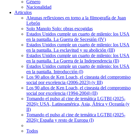
Género
Nacionalidad
Articulos
Algunas reflexiones en torno a la filmografía de Juan
Lebrón
Solo Manolo Solo: obras escogidas
Estados Unidos cumple un cuarto de milenio: los USA
en la pantalla. La Guerra de Secesión (IV)
Estados Unidos cumple un cuarto de milenio: los USA
en la pantalla. La esclavitud y su abolición (III)
Estados Unidos cumple un cuarto de milenio: los USA
en la pantalla. La Guerra de la Independencia (II)
Estados Unidos cumple un cuarto de milenio: los USA
en la pantalla. Introducción (I)
Los 90 años de Ken Loach, el cineasta del compromiso
social por excelencia (2006-2023) (y III)
Los 90 años de Ken Loach, el cineasta del compromiso
social por excelencia (1994-2004) (II)
Tomando el pulso al cine de temática LGTBI (2025-
2026): USA, Latinoamérica, Asia, África y Oceanía (y
II)
Tomando el pulso al cine de temática LGTBI (2025-
2026): España y resto de Europa (I)
Todos