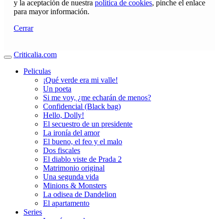
y la aceptación de nuestra
política de cookies
, pinche el enlace
para mayor información.
Cerrar
Criticalia.com
Peliculas
¡Qué verde era mi valle!
Un poeta
Si me voy, ¿me echarán de menos?
Confidencial (Black bag)
Hello, Dolly!
El secuestro de un presidente
La ironía del amor
El bueno, el feo y el malo
Dos fiscales
El diablo viste de Prada 2
Matrimonio original
Una segunda vida
Minions & Monsters
La odisea de Dandelion
El apartamento
Series