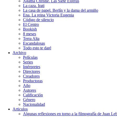
Agatha Christie. Las Siete Esferas
La caza. Irati
La casa de papel. Berlín y la dama del armiño
Ena. La reina Victoria Eugenia
Código de silencio
El Centro
Bookish
8 meses
Terra Alta
Escandalosas
Todo esto te daré
Archivo
Películas
Series
Intérpretes
Directores
Creadores
Productoras
Año
Autores
Calificación
Género
Nacionalidad
Articulos
Algunas reflexiones en torno a la filmografía de Juan Le