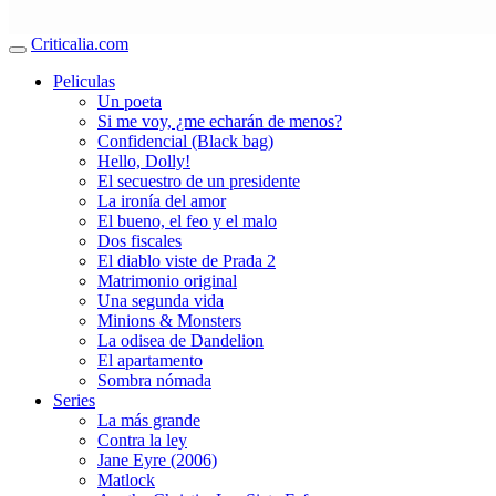
Criticalia.com
Peliculas
Un poeta
Si me voy, ¿me echarán de menos?
Confidencial (Black bag)
Hello, Dolly!
El secuestro de un presidente
La ironía del amor
El bueno, el feo y el malo
Dos fiscales
El diablo viste de Prada 2
Matrimonio original
Una segunda vida
Minions & Monsters
La odisea de Dandelion
El apartamento
Sombra nómada
Series
La más grande
Contra la ley
Jane Eyre (2006)
Matlock