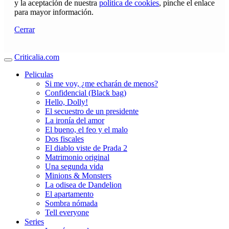
y la aceptación de nuestra
política de cookies
, pinche el enlace
para mayor información.
Cerrar
Criticalia.com
Peliculas
Si me voy, ¿me echarán de menos?
Confidencial (Black bag)
Hello, Dolly!
El secuestro de un presidente
La ironía del amor
El bueno, el feo y el malo
Dos fiscales
El diablo viste de Prada 2
Matrimonio original
Una segunda vida
Minions & Monsters
La odisea de Dandelion
El apartamento
Sombra nómada
Tell everyone
Series