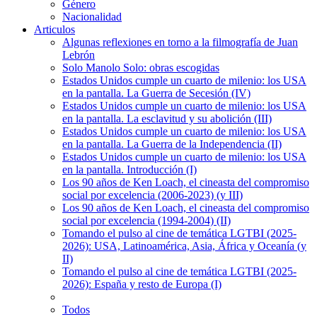
Género
Nacionalidad
Articulos
Algunas reflexiones en torno a la filmografía de Juan
Lebrón
Solo Manolo Solo: obras escogidas
Estados Unidos cumple un cuarto de milenio: los USA
en la pantalla. La Guerra de Secesión (IV)
Estados Unidos cumple un cuarto de milenio: los USA
en la pantalla. La esclavitud y su abolición (III)
Estados Unidos cumple un cuarto de milenio: los USA
en la pantalla. La Guerra de la Independencia (II)
Estados Unidos cumple un cuarto de milenio: los USA
en la pantalla. Introducción (I)
Los 90 años de Ken Loach, el cineasta del compromiso
social por excelencia (2006-2023) (y III)
Los 90 años de Ken Loach, el cineasta del compromiso
social por excelencia (1994-2004) (II)
Tomando el pulso al cine de temática LGTBI (2025-
2026): USA, Latinoamérica, Asia, África y Oceanía (y
II)
Tomando el pulso al cine de temática LGTBI (2025-
2026): España y resto de Europa (I)
Todos