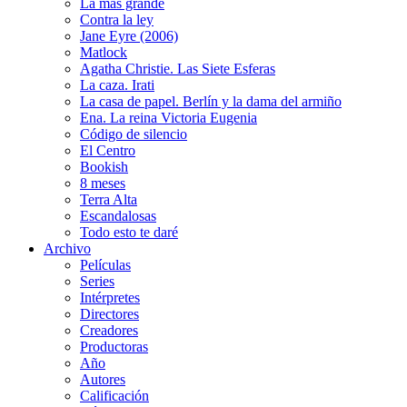
La más grande
Contra la ley
Jane Eyre (2006)
Matlock
Agatha Christie. Las Siete Esferas
La caza. Irati
La casa de papel. Berlín y la dama del armiño
Ena. La reina Victoria Eugenia
Código de silencio
El Centro
Bookish
8 meses
Terra Alta
Escandalosas
Todo esto te daré
Archivo
Películas
Series
Intérpretes
Directores
Creadores
Productoras
Año
Autores
Calificación