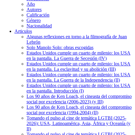
Año
Autores
Calificación
Género
Nacionalidad
Articulos
Algunas reflexiones en torno a la filmografía de Juan
Lebrón
Solo Manolo Solo: obras escogidas
Estados Unidos cumple un cuarto de milenio: los USA
en la pantalla. La Guerra de Secesión (IV)
Estados Unidos cumple un cuarto de milenio: los USA
en la pantalla. La esclavitud y su abolición (III)
Estados Unidos cumple un cuarto de milenio: los USA
en la pantalla. La Guerra de la Independencia (II)
Estados Unidos cumple un cuarto de milenio: los USA
en la pantalla. Introducción (I)
Los 90 años de Ken Loach, el cineasta del compromiso
social por excelencia (2006-2023) (y III)
Los 90 años de Ken Loach, el cineasta del compromiso
social por excelencia (1994-2004) (II)
Tomando el pulso al cine de temática LGTBI (2025-
2026): USA, Latinoamérica, Asia, África y Oceanía (y
II)
Tomando el pulso al cine de temática LGTBI (2025-