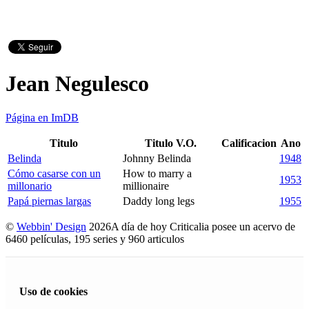
Jean Negulesco
Página en ImDB
Titulo
Titulo V.O.
Calificacion
Ano
Belinda
Johnny Belinda
1948
Cómo casarse con un
How to marry a
1953
millonario
millionaire
Papá piernas largas
Daddy long legs
1955
©
Webbin' Design
2026
A día de hoy Criticalia posee un acervo de
6460 películas, 195 series y 960 articulos
Uso de cookies