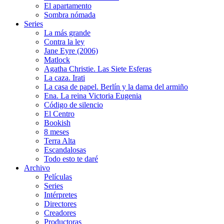
El apartamento
Sombra nómada
Series
La más grande
Contra la ley
Jane Eyre (2006)
Matlock
Agatha Christie. Las Siete Esferas
La caza. Irati
La casa de papel. Berlín y la dama del armiño
Ena. La reina Victoria Eugenia
Código de silencio
El Centro
Bookish
8 meses
Terra Alta
Escandalosas
Todo esto te daré
Archivo
Películas
Series
Intérpretes
Directores
Creadores
Productoras