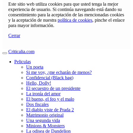
Este sitio web utiliza cookies para que usted tenga la mejor
experiencia de usuario. Si continúa navegando está dando su
consentimiento para la aceptación de las mencionadas cookies
y la aceptación de nuestra
política de cookies
, pinche el enlace
para mayor información.
Cerrar
Criticalia.com
Peliculas
Un poeta
Si me voy, ¿me echarán de menos?
Confidencial (Black bag)
Hello, Dolly!
El secuestro de un presidente
La ironía del amor
El bueno, el feo y el malo
Dos fiscales
El diablo viste de Prada 2
Matrimonio original
Una segunda vida
Minions & Monsters
La odisea de Dandelion