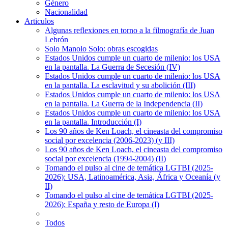
Género
Nacionalidad
Articulos
Algunas reflexiones en torno a la filmografía de Juan
Lebrón
Solo Manolo Solo: obras escogidas
Estados Unidos cumple un cuarto de milenio: los USA
en la pantalla. La Guerra de Secesión (IV)
Estados Unidos cumple un cuarto de milenio: los USA
en la pantalla. La esclavitud y su abolición (III)
Estados Unidos cumple un cuarto de milenio: los USA
en la pantalla. La Guerra de la Independencia (II)
Estados Unidos cumple un cuarto de milenio: los USA
en la pantalla. Introducción (I)
Los 90 años de Ken Loach, el cineasta del compromiso
social por excelencia (2006-2023) (y III)
Los 90 años de Ken Loach, el cineasta del compromiso
social por excelencia (1994-2004) (II)
Tomando el pulso al cine de temática LGTBI (2025-
2026): USA, Latinoamérica, Asia, África y Oceanía (y
II)
Tomando el pulso al cine de temática LGTBI (2025-
2026): España y resto de Europa (I)
Todos