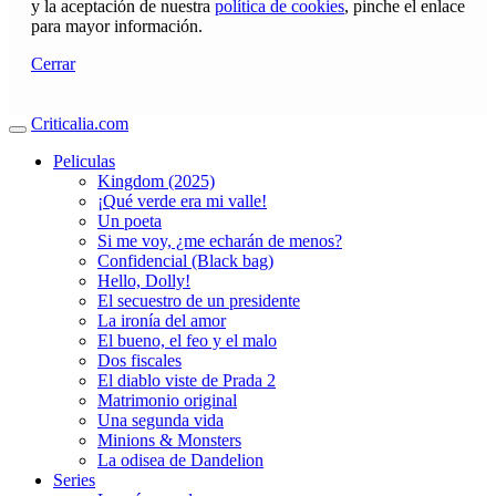
y la aceptación de nuestra
política de cookies
, pinche el enlace
para mayor información.
Cerrar
Criticalia.com
Peliculas
Kingdom (2025)
¡Qué verde era mi valle!
Un poeta
Si me voy, ¿me echarán de menos?
Confidencial (Black bag)
Hello, Dolly!
El secuestro de un presidente
La ironía del amor
El bueno, el feo y el malo
Dos fiscales
El diablo viste de Prada 2
Matrimonio original
Una segunda vida
Minions & Monsters
La odisea de Dandelion
Series