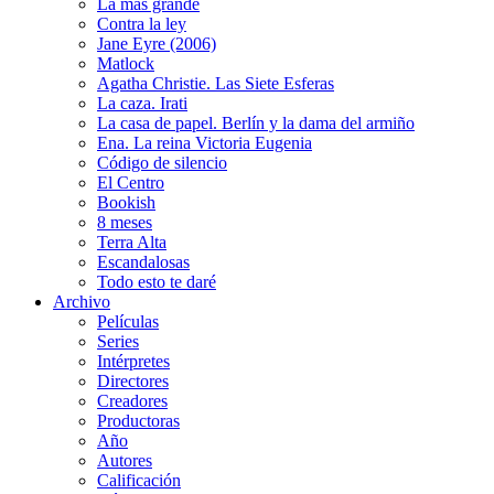
La más grande
Contra la ley
Jane Eyre (2006)
Matlock
Agatha Christie. Las Siete Esferas
La caza. Irati
La casa de papel. Berlín y la dama del armiño
Ena. La reina Victoria Eugenia
Código de silencio
El Centro
Bookish
8 meses
Terra Alta
Escandalosas
Todo esto te daré
Archivo
Películas
Series
Intérpretes
Directores
Creadores
Productoras
Año
Autores
Calificación