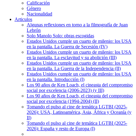
Calificación
Género
Nacionalidad
Articulos
Algunas reflexiones en torno a la filmografía de Juan
Lebrón
Solo Manolo Solo: obras escogidas
Estados Unidos cumple un cuarto de milenio: los USA
en la pantalla. La Guerra de Secesión (IV)
Estados Unidos cumple un cuarto de milenio: los USA
en la pantalla. La esclavitud y su abolición (III)
Estados Unidos cumple un cuarto de milenio: los USA
en la pantalla. La Guerra de la Independencia (II)
Estados Unidos cumple un cuarto de milenio: los USA
en la pantalla. Introducción (I)
Los 90 años de Ken Loach, el cineasta del compromiso
social por excelencia (2006-2023) (y III)
Los 90 años de Ken Loach, el cineasta del compromiso
social por excelencia (1994-2004) (II)
Tomando el pulso al cine de temática LGTBI (2025-
2026): USA, Latinoamérica, Asia, África y Oceanía (y
II)
Tomando el pulso al cine de temática LGTBI (2025-
2026): España y resto de Europa (I)