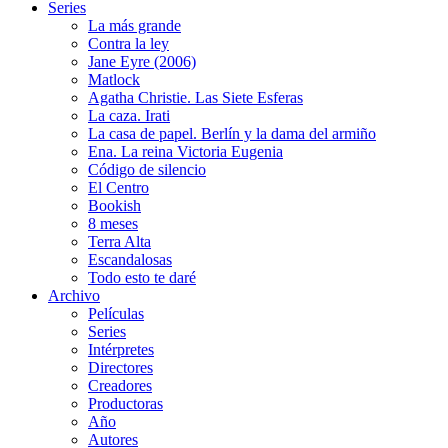
Series
La más grande
Contra la ley
Jane Eyre (2006)
Matlock
Agatha Christie. Las Siete Esferas
La caza. Irati
La casa de papel. Berlín y la dama del armiño
Ena. La reina Victoria Eugenia
Código de silencio
El Centro
Bookish
8 meses
Terra Alta
Escandalosas
Todo esto te daré
Archivo
Películas
Series
Intérpretes
Directores
Creadores
Productoras
Año
Autores