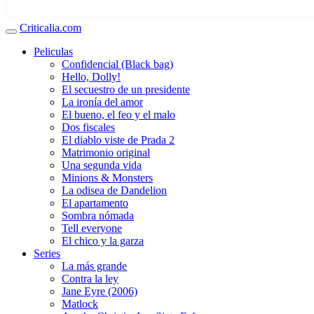
Criticalia.com
Peliculas
Confidencial (Black bag)
Hello, Dolly!
El secuestro de un presidente
La ironía del amor
El bueno, el feo y el malo
Dos fiscales
El diablo viste de Prada 2
Matrimonio original
Una segunda vida
Minions & Monsters
La odisea de Dandelion
El apartamento
Sombra nómada
Tell everyone
El chico y la garza
Series
La más grande
Contra la ley
Jane Eyre (2006)
Matlock