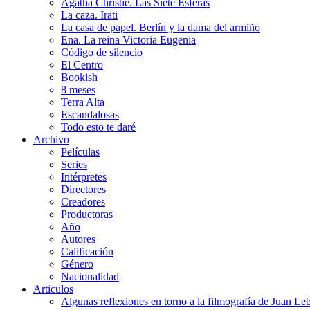
Agatha Christie. Las Siete Esferas
La caza. Irati
La casa de papel. Berlín y la dama del armiño
Ena. La reina Victoria Eugenia
Código de silencio
El Centro
Bookish
8 meses
Terra Alta
Escandalosas
Todo esto te daré
Archivo
Películas
Series
Intérpretes
Directores
Creadores
Productoras
Año
Autores
Calificación
Género
Nacionalidad
Articulos
Algunas reflexiones en torno a la filmografía de Juan Le