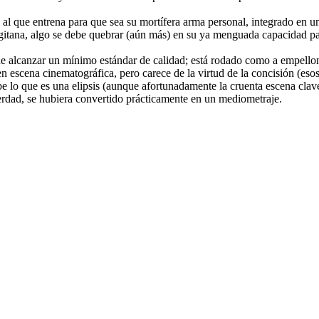
 al que entrena para que sea su mortífera arma personal, integrado en 
ana, algo se debe quebrar (aún más) en su ya menguada capacidad para r
de alcanzar un mínimo estándar de calidad; está rodado como a empello
n escena cinematográfica, pero carece de la virtud de la concisión (eso
lo que es una elipsis (aunque afortunadamente la cruenta escena clave n
erdad, se hubiera convertido prácticamente en un mediometraje.