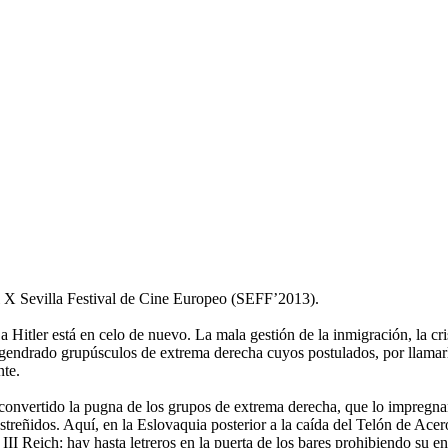
l X Sevilla Festival de Cine Europeo (SEFF’2013).
a Hitler está en celo de nuevo. La mala gestión de la inmigración, la cri
gendrado grupúsculos de extrema derecha cuyos postulados, por llamarlos
nte.
convertido la pugna de los grupos de extrema derecha, que lo impregnan
estreñidos. Aquí, en la Eslovaquia posterior a la caída del Telón de Acer
II Reich: hay hasta letreros en la puerta de los bares prohibiendo su en