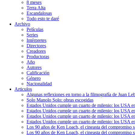
8 meses
Terra Alta
Escandalosas
Todo esto te daré
Archivo
Películas
Series
Intérpretes
Directores
Creadores
Productoras
Año
Autores
Calificación
Género
Nacionalidad
Articulos
Algunas reflexiones en torno a la filmografía de Juan Le
Solo Manolo Solo: obras escogidas
Estados Unidos cumple un cuarto de milenio: los USA en 
Estados Unidos cumple un cuarto de milenio: los USA en la
Estados Unidos cumple un cuarto de milenio: los USA en 
Estados Unidos cumple un cuarto de milenio: los USA en l
Los 90 años de Ken Loach, el cineasta del compromiso so
Los 90 años de Ken Loach, el cineasta del compromiso so