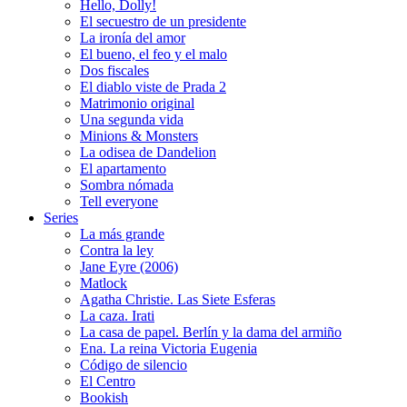
Hello, Dolly!
El secuestro de un presidente
La ironía del amor
El bueno, el feo y el malo
Dos fiscales
El diablo viste de Prada 2
Matrimonio original
Una segunda vida
Minions & Monsters
La odisea de Dandelion
El apartamento
Sombra nómada
Tell everyone
Series
La más grande
Contra la ley
Jane Eyre (2006)
Matlock
Agatha Christie. Las Siete Esferas
La caza. Irati
La casa de papel. Berlín y la dama del armiño
Ena. La reina Victoria Eugenia
Código de silencio
El Centro
Bookish