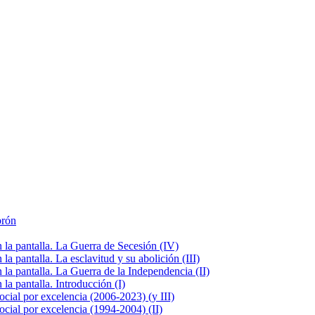
brón
la pantalla. La Guerra de Secesión (IV)
 pantalla. La esclavitud y su abolición (III)
la pantalla. La Guerra de la Independencia (II)
a pantalla. Introducción (I)
cial por excelencia (2006-2023) (y III)
cial por excelencia (1994-2004) (II)