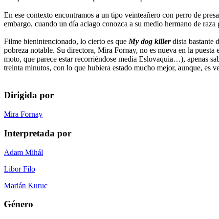
En ese contexto encontramos a un tipo veinteañero con perro de presa
embargo, cuando un día aciago conozca a su medio hermano de raza git
Filme bienintencionado, lo cierto es que
My dog killer
dista bastante 
pobreza notable. Su directora, Mira Fornay, no es nueva en la puesta e
moto, que parece estar recorriéndose media Eslovaquia…), apenas sabe 
treinta minutos, con lo que hubiera estado mucho mejor, aunque, es v
Dirigida por
Mira Fornay
Interpretada por
Adam Mihál
Libor Filo
Marián Kuruc
Género