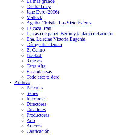
La más grande
Contra la ley
Jane Eyre (2006)
Matlock
Agatha Christie. Las Siete Esferas
La caza. Irati
La casa de papel. Berlín y la dama del armiño
Ena. La reina Victoria Eugenia
Código de silencio
El Centro
Bookish
8 meses
Terra Alta
Escandalosas
Todo esto te daré
Archivo
Películas
Series
Intérpretes
Directores
Creadores
Productoras
Año
Autores
Calificación