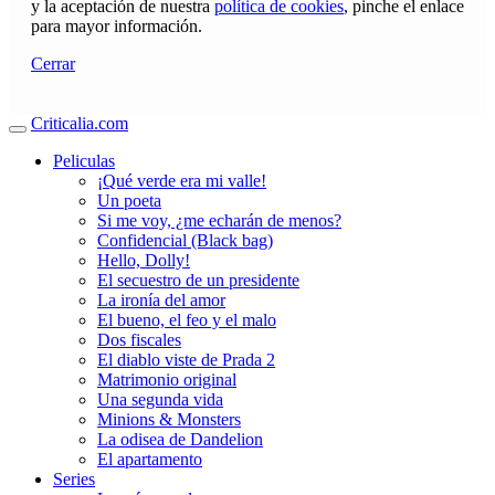
y la aceptación de nuestra
política de cookies
, pinche el enlace
para mayor información.
Cerrar
Criticalia.com
Peliculas
¡Qué verde era mi valle!
Un poeta
Si me voy, ¿me echarán de menos?
Confidencial (Black bag)
Hello, Dolly!
El secuestro de un presidente
La ironía del amor
El bueno, el feo y el malo
Dos fiscales
El diablo viste de Prada 2
Matrimonio original
Una segunda vida
Minions & Monsters
La odisea de Dandelion
El apartamento
Series