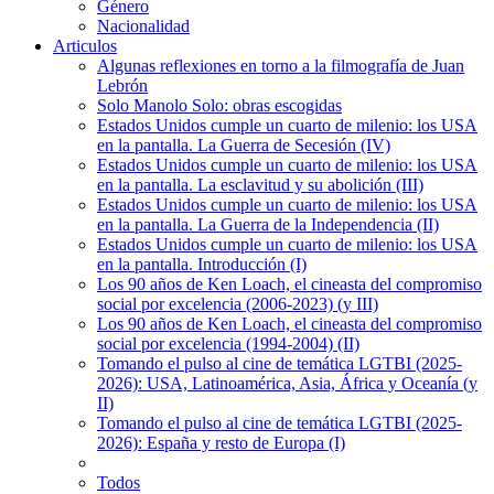
Género
Nacionalidad
Articulos
Algunas reflexiones en torno a la filmografía de Juan
Lebrón
Solo Manolo Solo: obras escogidas
Estados Unidos cumple un cuarto de milenio: los USA
en la pantalla. La Guerra de Secesión (IV)
Estados Unidos cumple un cuarto de milenio: los USA
en la pantalla. La esclavitud y su abolición (III)
Estados Unidos cumple un cuarto de milenio: los USA
en la pantalla. La Guerra de la Independencia (II)
Estados Unidos cumple un cuarto de milenio: los USA
en la pantalla. Introducción (I)
Los 90 años de Ken Loach, el cineasta del compromiso
social por excelencia (2006-2023) (y III)
Los 90 años de Ken Loach, el cineasta del compromiso
social por excelencia (1994-2004) (II)
Tomando el pulso al cine de temática LGTBI (2025-
2026): USA, Latinoamérica, Asia, África y Oceanía (y
II)
Tomando el pulso al cine de temática LGTBI (2025-
2026): España y resto de Europa (I)
Todos