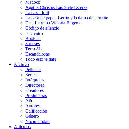
Matlock
Agatha Christie. Las Siete Esferas
La caza. Irati
La casa de papel. Berlín y la dama del armiño
Ena. La reina Victoria Eugenia
Código de silencio
El Centro
Bookish
8 meses
Terra Alta
Escandalosas
Todo esto te daré
Archivo
Películas
Series
Intérpretes
Directores
Creadores
Productoras
Año
Autores
Calificación
Género
Nacionalidad
Articulos