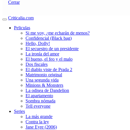
Cerrar
Criticalia.com
Peliculas
Si me voy, ¿me echarán de menos?
Confidencial (Black bag)
Hello, Dolly!
El secuestro de un presidente
La ironía del amor
El bueno, el feo y el malo
Dos fiscales
El diablo viste de Prada 2
Matrimonio original
Una segunda vida
Minions & Monsters
La odisea de Dandelion
El apartamento
Sombra nómada
Tell everyone
Series
La más grande
Contra la ley
Jane Eyre (2006)