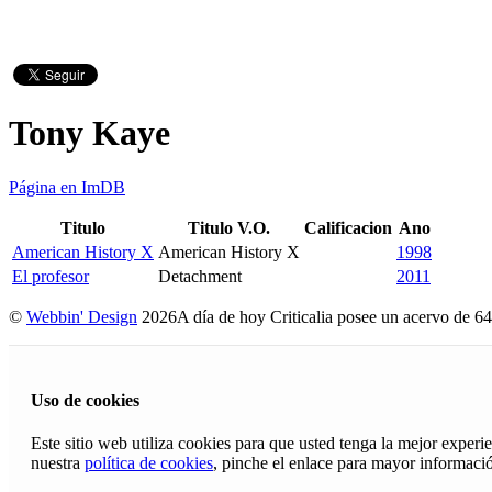
Tony Kaye
Página en ImDB
Titulo
Titulo V.O.
Calificacion
Ano
American History X
American History X
1998
El profesor
Detachment
2011
©
Webbin' Design
2026
A día de hoy Criticalia posee un acervo de 64
Uso de cookies
Este sitio web utiliza cookies para que usted tenga la mejor exper
nuestra
política de cookies
, pinche el enlace para mayor informaci