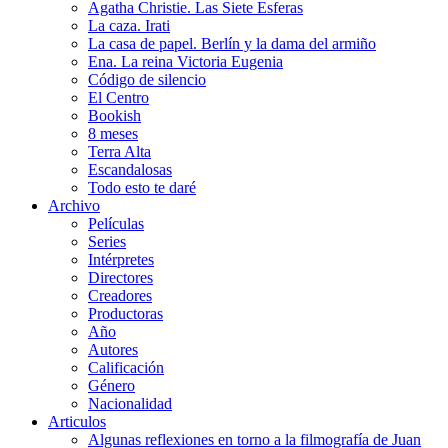
Agatha Christie. Las Siete Esferas
La caza. Irati
La casa de papel. Berlín y la dama del armiño
Ena. La reina Victoria Eugenia
Código de silencio
El Centro
Bookish
8 meses
Terra Alta
Escandalosas
Todo esto te daré
Archivo
Películas
Series
Intérpretes
Directores
Creadores
Productoras
Año
Autores
Calificación
Género
Nacionalidad
Articulos
Algunas reflexiones en torno a la filmografía de Juan