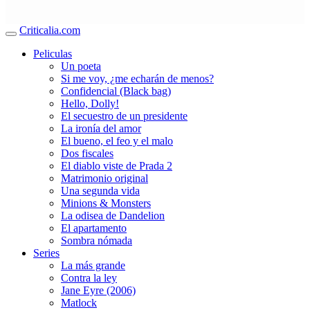
Criticalia.com
Peliculas
Un poeta
Si me voy, ¿me echarán de menos?
Confidencial (Black bag)
Hello, Dolly!
El secuestro de un presidente
La ironía del amor
El bueno, el feo y el malo
Dos fiscales
El diablo viste de Prada 2
Matrimonio original
Una segunda vida
Minions & Monsters
La odisea de Dandelion
El apartamento
Sombra nómada
Series
La más grande
Contra la ley
Jane Eyre (2006)
Matlock