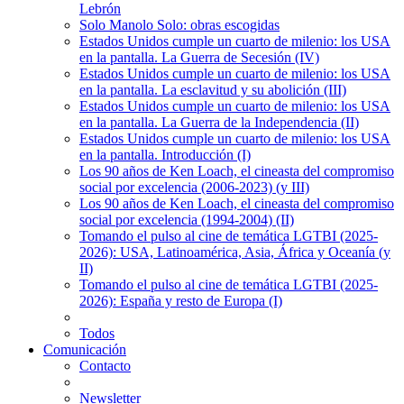
Lebrón
Solo Manolo Solo: obras escogidas
Estados Unidos cumple un cuarto de milenio: los USA
en la pantalla. La Guerra de Secesión (IV)
Estados Unidos cumple un cuarto de milenio: los USA
en la pantalla. La esclavitud y su abolición (III)
Estados Unidos cumple un cuarto de milenio: los USA
en la pantalla. La Guerra de la Independencia (II)
Estados Unidos cumple un cuarto de milenio: los USA
en la pantalla. Introducción (I)
Los 90 años de Ken Loach, el cineasta del compromiso
social por excelencia (2006-2023) (y III)
Los 90 años de Ken Loach, el cineasta del compromiso
social por excelencia (1994-2004) (II)
Tomando el pulso al cine de temática LGTBI (2025-
2026): USA, Latinoamérica, Asia, África y Oceanía (y
II)
Tomando el pulso al cine de temática LGTBI (2025-
2026): España y resto de Europa (I)
Todos
Comunicación
Contacto
Newsletter