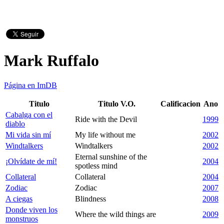
Mark Ruffalo
Página en ImDB
Titulo
Titulo V.O.
Calificacion
Ano
Cabalga con el
Ride with the Devil
1999
diablo
Mi vida sin mí
My life without me
2002
Windtalkers
Windtalkers
2002
Eternal sunshine of the
¡Olvídate de mí!
2004
spotless mind
Collateral
Collateral
2004
Zodiac
Zodiac
2007
A ciegas
Blindness
2008
Donde viven los
Where the wild things are
2009
monstruos