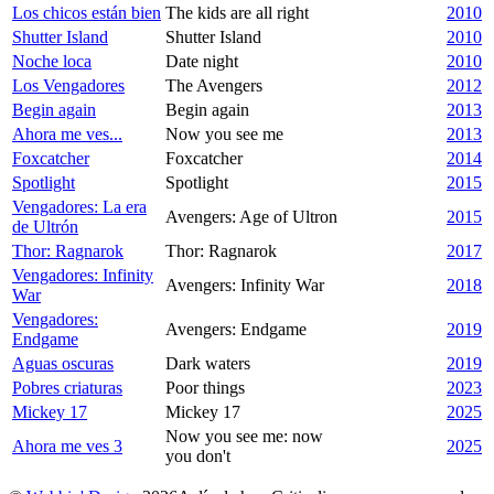
Los chicos están bien
The kids are all right
2010
Shutter Island
Shutter Island
2010
Noche loca
Date night
2010
Los Vengadores
The Avengers
2012
Begin again
Begin again
2013
Ahora me ves...
Now you see me
2013
Foxcatcher
Foxcatcher
2014
Spotlight
Spotlight
2015
Vengadores: La era
Avengers: Age of Ultron
2015
de Ultrón
Thor: Ragnarok
Thor: Ragnarok
2017
Vengadores: Infinity
Avengers: Infinity War
2018
War
Vengadores:
Avengers: Endgame
2019
Endgame
Aguas oscuras
Dark waters
2019
Pobres criaturas
Poor things
2023
Mickey 17
Mickey 17
2025
Now you see me: now
Ahora me ves 3
2025
you don't