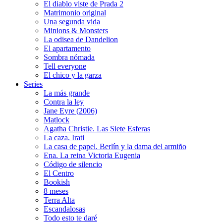
El diablo viste de Prada 2
Matrimonio original
Una segunda vida
Minions & Monsters
La odisea de Dandelion
El apartamento
Sombra nómada
Tell everyone
El chico y la garza
Series
La más grande
Contra la ley
Jane Eyre (2006)
Matlock
Agatha Christie. Las Siete Esferas
La caza. Irati
La casa de papel. Berlín y la dama del armiño
Ena. La reina Victoria Eugenia
Código de silencio
El Centro
Bookish
8 meses
Terra Alta
Escandalosas
Todo esto te daré