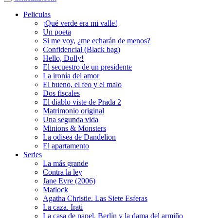
Peliculas
¡Qué verde era mi valle!
Un poeta
Si me voy, ¿me echarán de menos?
Confidencial (Black bag)
Hello, Dolly!
El secuestro de un presidente
La ironía del amor
El bueno, el feo y el malo
Dos fiscales
El diablo viste de Prada 2
Matrimonio original
Una segunda vida
Minions & Monsters
La odisea de Dandelion
El apartamento
Series
La más grande
Contra la ley
Jane Eyre (2006)
Matlock
Agatha Christie. Las Siete Esferas
La caza. Irati
La casa de papel. Berlín y la dama del armiño