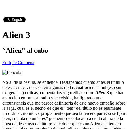
Alien 3
“Alien” al cubo
Enrique Colmena
No al de la basura, se entiende. Destapamos cuanto antes el titulillo
de esta crítica: no sé si en algunas de las cuatrocientas mil (eso sin
exagerar…) críticas, comentarios y gacetillas sobre
Alien 3
que han
aparecido en prensa, radio y televisión, ha figurado una
circunstancia que me parece definitoria de este nuevo empeño sobre
la saga, cual es el hecho de que el “tres” del título no es realmente
un ordinal, no indica propiamente que sea la tercera parte; si se fijan
bien, se trata de un “tres” pequeñito y colocado a cierta altura de la
línea de descanso del título: vale decir que es un Alien a la tercera
potencia, al cubo, resultado de multiplicarse dos veces por sí mismo.