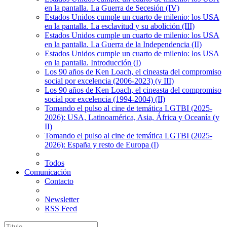
en la pantalla. La Guerra de Secesión (IV)
Estados Unidos cumple un cuarto de milenio: los USA
en la pantalla. La esclavitud y su abolición (III)
Estados Unidos cumple un cuarto de milenio: los USA
en la pantalla. La Guerra de la Independencia (II)
Estados Unidos cumple un cuarto de milenio: los USA
en la pantalla. Introducción (I)
Los 90 años de Ken Loach, el cineasta del compromiso
social por excelencia (2006-2023) (y III)
Los 90 años de Ken Loach, el cineasta del compromiso
social por excelencia (1994-2004) (II)
Tomando el pulso al cine de temática LGTBI (2025-
2026): USA, Latinoamérica, Asia, África y Oceanía (y
II)
Tomando el pulso al cine de temática LGTBI (2025-
2026): España y resto de Europa (I)
Todos
Comunicación
Contacto
Newsletter
RSS Feed