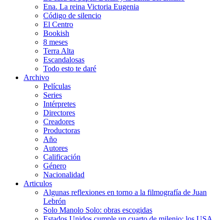
Ena. La reina Victoria Eugenia
Código de silencio
El Centro
Bookish
8 meses
Terra Alta
Escandalosas
Todo esto te daré
Archivo
Películas
Series
Intérpretes
Directores
Creadores
Productoras
Año
Autores
Calificación
Género
Nacionalidad
Articulos
Algunas reflexiones en torno a la filmografía de Juan
Lebrón
Solo Manolo Solo: obras escogidas
Estados Unidos cumple un cuarto de milenio: los USA