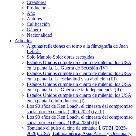
Creadores
Productoras
Año
Autores
Calificación
Género
Nacionalidad
Articulos
Algunas reflexiones en torno a la filmografía de Juan
Lebrón
Solo Manolo Solo: obras escogidas
Estados Unidos cumple un cuarto de milenio: los USA
en la pantalla. La Guerra de Secesión (IV)
Estados Unidos cumple un cuarto de milenio: los USA
en la pantalla. La esclavitud y su abolición (III)
Estados Unidos cumple un cuarto de milenio: los USA
en la pantalla. La Guerra de la Independencia (II)
Estados Unidos cumple un cuarto de milenio: los USA
en la pantalla. Introducción (I)
Los 90 años de Ken Loach, el cineasta del compromiso
social por excelencia (2006-2023) (y III)
Los 90 años de Ken Loach, el cineasta del compromiso
social por excelencia (1994-2004) (II)
Tomando el pulso al cine de temática LGTBI (2025-
2026): USA, Latinoamérica, Asia, África y Oceanía (y