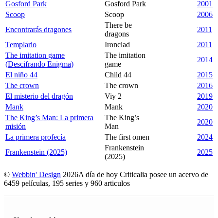
Gosford Park
Gosford Park
2001
Scoop
Scoop
2006
There be
Encontrarás dragones
2011
dragons
Templario
Ironclad
2011
The imitation game
The imitation
2014
(Descifrando Enigma)
game
El niño 44
Child 44
2015
The crown
The crown
2016
El misterio del dragón
Viy 2
2019
Mank
Mank
2020
The King’s Man: La primera
The King’s
2020
misión
Man
La primera profecía
The first omen
2024
Frankenstein
Frankenstein (2025)
2025
(2025)
©
Webbin' Design
2026
A día de hoy Criticalia posee un acervo de
6459 películas, 195 series y 960 articulos