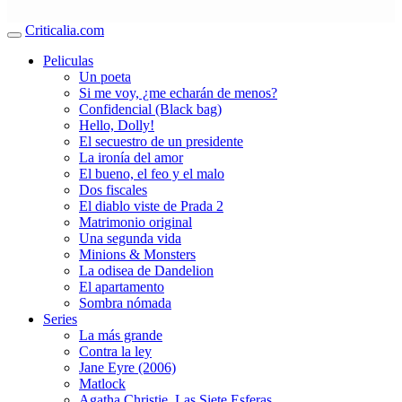
Criticalia.com
Peliculas
Un poeta
Si me voy, ¿me echarán de menos?
Confidencial (Black bag)
Hello, Dolly!
El secuestro de un presidente
La ironía del amor
El bueno, el feo y el malo
Dos fiscales
El diablo viste de Prada 2
Matrimonio original
Una segunda vida
Minions & Monsters
La odisea de Dandelion
El apartamento
Sombra nómada
Series
La más grande
Contra la ley
Jane Eyre (2006)
Matlock
Agatha Christie. Las Siete Esferas