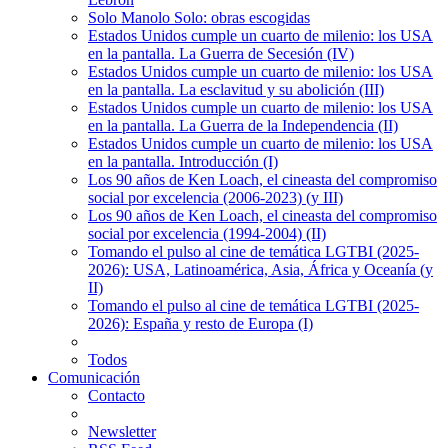
Solo Manolo Solo: obras escogidas
Estados Unidos cumple un cuarto de milenio: los USA
en la pantalla. La Guerra de Secesión (IV)
Estados Unidos cumple un cuarto de milenio: los USA
en la pantalla. La esclavitud y su abolición (III)
Estados Unidos cumple un cuarto de milenio: los USA
en la pantalla. La Guerra de la Independencia (II)
Estados Unidos cumple un cuarto de milenio: los USA
en la pantalla. Introducción (I)
Los 90 años de Ken Loach, el cineasta del compromiso
social por excelencia (2006-2023) (y III)
Los 90 años de Ken Loach, el cineasta del compromiso
social por excelencia (1994-2004) (II)
Tomando el pulso al cine de temática LGTBI (2025-
2026): USA, Latinoamérica, Asia, África y Oceanía (y
II)
Tomando el pulso al cine de temática LGTBI (2025-
2026): España y resto de Europa (I)
Todos
Comunicación
Contacto
Newsletter