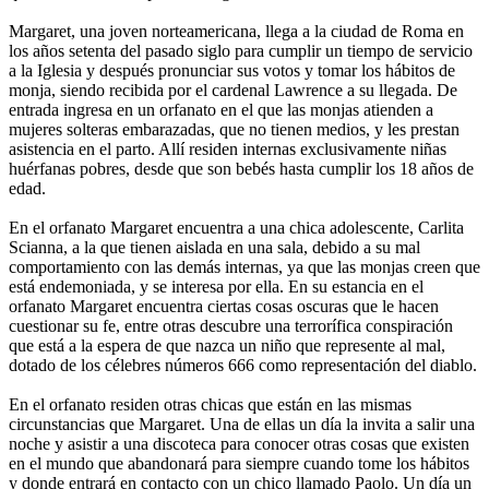
Margaret, una joven norteamericana, llega a la ciudad de Roma en
los años setenta del pasado siglo para cumplir un tiempo de servicio
a la Iglesia y después pronunciar sus votos y tomar los hábitos de
monja, siendo recibida por el cardenal Lawrence a su llegada. De
entrada ingresa en un orfanato en el que las monjas atienden a
mujeres solteras embarazadas, que no tienen medios, y les prestan
asistencia en el parto. Allí residen internas exclusivamente niñas
huérfanas pobres, desde que son bebés hasta cumplir los 18 años de
edad.
En el orfanato Margaret encuentra a una chica adolescente, Carlita
Scianna, a la que tienen aislada en una sala, debido a su mal
comportamiento con las demás internas, ya que las monjas creen que
está endemoniada, y se interesa por ella. En su estancia en el
orfanato Margaret encuentra ciertas cosas oscuras que le hacen
cuestionar su fe, entre otras descubre una terrorífica conspiración
que está a la espera de que nazca un niño que represente al mal,
dotado de los célebres números 666 como representación del diablo.
En el orfanato residen otras chicas que están en las mismas
circunstancias que Margaret. Una de ellas un día la invita a salir una
noche y asistir a una discoteca para conocer otras cosas que existen
en el mundo que abandonará para siempre cuando tome los hábitos
y donde entrará en contacto con un chico llamado Paolo. Un día un