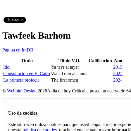
Tawfeek Barhom
Página en ImDB
Titulo
Titulo V.O.
Calificacion
Ano
Idol
Ya tayr el tayer
2015
Conspiración en El Cairo
Walad min al-Janna
2022
La primera profecía
The first omen
2024
©
Webbin' Design
2026
A día de hoy Criticalia posee un acervo de 64
Uso de cookies
Este sitio web utiliza cookies para que usted tenga la mejor exper
nuestra
política de cookies
, pinche el enlace para mayor informaci