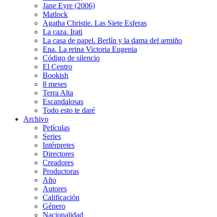
Jane Eyre (2006)
Matlock
Agatha Christie. Las Siete Esferas
La caza. Irati
La casa de papel. Berlín y la dama del armiño
Ena. La reina Victoria Eugenia
Código de silencio
El Centro
Bookish
8 meses
Terra Alta
Escandalosas
Todo esto te daré
Archivo
Películas
Series
Intérpretes
Directores
Creadores
Productoras
Año
Autores
Calificación
Género
Nacionalidad