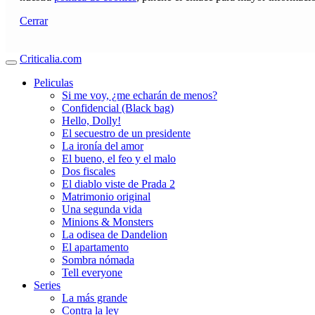
Cerrar
Criticalia.com
Peliculas
Si me voy, ¿me echarán de menos?
Confidencial (Black bag)
Hello, Dolly!
El secuestro de un presidente
La ironía del amor
El bueno, el feo y el malo
Dos fiscales
El diablo viste de Prada 2
Matrimonio original
Una segunda vida
Minions & Monsters
La odisea de Dandelion
El apartamento
Sombra nómada
Tell everyone
Series
La más grande
Contra la ley