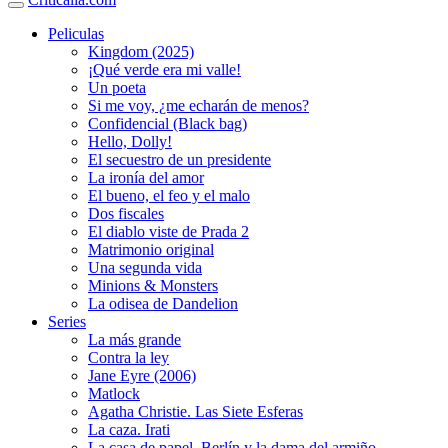
Peliculas
Kingdom (2025)
¡Qué verde era mi valle!
Un poeta
Si me voy, ¿me echarán de menos?
Confidencial (Black bag)
Hello, Dolly!
El secuestro de un presidente
La ironía del amor
El bueno, el feo y el malo
Dos fiscales
El diablo viste de Prada 2
Matrimonio original
Una segunda vida
Minions & Monsters
La odisea de Dandelion
Series
La más grande
Contra la ley
Jane Eyre (2006)
Matlock
Agatha Christie. Las Siete Esferas
La caza. Irati
La casa de papel. Berlín y la dama del armiño