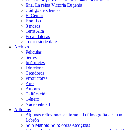
Ena. La reina Victoria Eugenia
Código de silencio
El Centro
Bookish
8 meses
Terra Alta
Escandalosas
Todo esto te daré
Archivo
Películas
Series
Intérpretes
Directores
Creadores
Productoras
Año
Autores
Calificación
Género
Nacionalidad
Articulos
Algunas reflexiones en torno a la filmografía de Juan
Lebrón
Solo Manolo Solo: obras escogidas