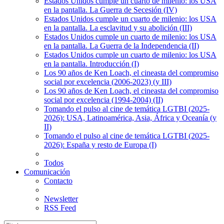
Estados Unidos cumple un cuarto de milenio: los USA
en la pantalla. La Guerra de Secesión (IV)
Estados Unidos cumple un cuarto de milenio: los USA
en la pantalla. La esclavitud y su abolición (III)
Estados Unidos cumple un cuarto de milenio: los USA
en la pantalla. La Guerra de la Independencia (II)
Estados Unidos cumple un cuarto de milenio: los USA
en la pantalla. Introducción (I)
Los 90 años de Ken Loach, el cineasta del compromiso
social por excelencia (2006-2023) (y III)
Los 90 años de Ken Loach, el cineasta del compromiso
social por excelencia (1994-2004) (II)
Tomando el pulso al cine de temática LGTBI (2025-
2026): USA, Latinoamérica, Asia, África y Oceanía (y
II)
Tomando el pulso al cine de temática LGTBI (2025-
2026): España y resto de Europa (I)
Todos
Comunicación
Contacto
Newsletter
RSS Feed