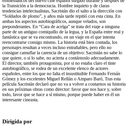
emblemáticos del nuevo cine español surgido durante y después de
la Transición a la democracia. Hombre inquieto y de claras
tendencias intelectualistas, Sacristán dio el salto a la dirección con
“Soldados de plomo”, y años más tarde repitió con esta cinta. En
ambas los aspectos autobiográficos, aunque velados, son
preponderantes. En “Cara de acelga” se trata del viaje a ninguna
parte de un antiguo comiquillo de la legua, y la España entre real y
fantástica que se va encontrando, en un viaje en el que intenta
reencontrarse consigo mismo. La historia está bien contada, los
personajes resultan a veces incluso entrañables, pero ello no
consigue camuflar la carencia de un objetivo: Sacristán no sabe lo
que quiere, o si lo sabe, no acierta a contárnoslo adecuadamente.
El director, también protagonista, por si no estaba claro el tinte
autobiográfico, se rodea de un excelente elenco de actores
españoles, entre los que no falta el insustituible Fernando Fernán
Gómez y los excelentes Miguel Rellán o Amparo Baró, Tras esta
película Sacristán declaró que no va a volver a contarnos su historia
en sus próximas obras como director: favor que nos hace y, sobre
todo, favor que se hace a sí mismo, porque puede haber en él un
interesante cineasta.
Dirigida por