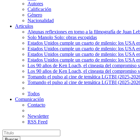
Autores
Calificación
Género
Nacionalidad
Articulos
Algunas reflexiones en torno a la filmografía de Juan Le
Solo Manolo Solo: obras escogidas
Estados Unidos cumple un cuarto de milenio: los USA en 
Estados Unidos cumple un cuarto de milenio: los USA en la
Estados Unidos cumple un cuarto de milenio: los USA en 
Estados Unidos cumple un cuarto de milenio: los USA en l
Los 90 años de Ken Loach, el cineasta del compromiso so
Los 90 años de Ken Loach, el cineasta del compromiso so
Tomando el pulso al cine de temática LGTBI (2025-2026)
Tomando el pulso al cine de temática LGTBI (2025-2026)
Todos
Comunicación
Contacto
Newsletter
RSS Feed
Buscar