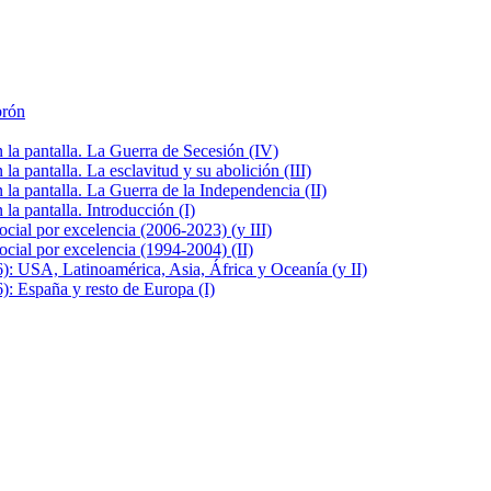
brón
la pantalla. La Guerra de Secesión (IV)
 pantalla. La esclavitud y su abolición (III)
la pantalla. La Guerra de la Independencia (II)
a pantalla. Introducción (I)
cial por excelencia (2006-2023) (y III)
cial por excelencia (1994-2004) (II)
: USA, Latinoamérica, Asia, África y Oceanía (y II)
: España y resto de Europa (I)