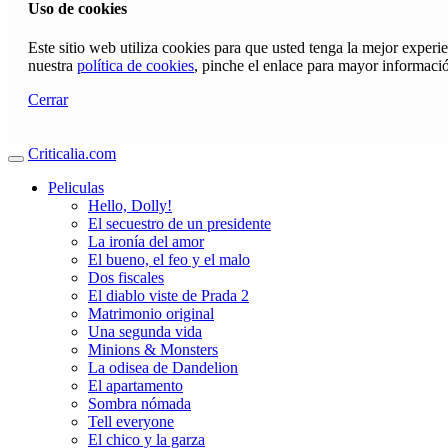
Uso de cookies
Este sitio web utiliza cookies para que usted tenga la mejor exper
nuestra
política de cookies
, pinche el enlace para mayor informaci
Cerrar
Criticalia.com
Peliculas
Hello, Dolly!
El secuestro de un presidente
La ironía del amor
El bueno, el feo y el malo
Dos fiscales
El diablo viste de Prada 2
Matrimonio original
Una segunda vida
Minions & Monsters
La odisea de Dandelion
El apartamento
Sombra nómada
Tell everyone
El chico y la garza