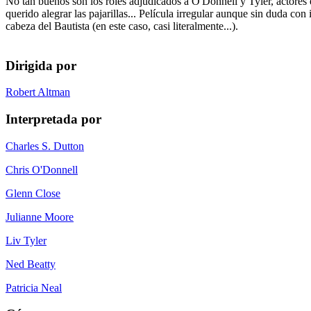
No tan buenos son los roles adjudicados a O'Donnell y Tyler, actores 
querido alegrar las pajarillas... Película irregular aunque sin duda con
cabeza del Bautista (en este caso, casi literalmente...).
Dirigida por
Robert Altman
Interpretada por
Charles S. Dutton
Chris O'Donnell
Glenn Close
Julianne Moore
Liv Tyler
Ned Beatty
Patricia Neal