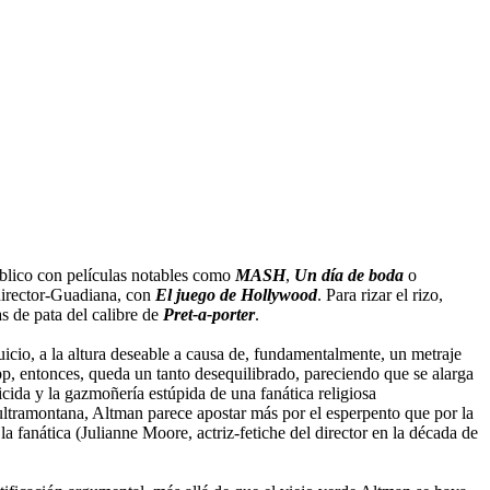
público con películas notables como
MASH
,
Un día de boda
o
 director-Guadiana, con
El juego de Hollywood
. Para rizar el rizo,
s de pata del calibre de
Pret-a-porter
.
juicio, a la altura deseable a causa de, fundamentalmente, un metraje
pp, entonces, queda un tanto desequilibrado, pareciendo que se alarga
uicida y la gazmoñería estúpida de una fanática religiosa
ltramontana, Altman parece apostar más por el esperpento que por la
la fanática (Julianne Moore, actriz-fetiche del director en la década de