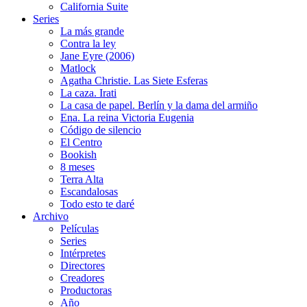
California Suite
Series
La más grande
Contra la ley
Jane Eyre (2006)
Matlock
Agatha Christie. Las Siete Esferas
La caza. Irati
La casa de papel. Berlín y la dama del armiño
Ena. La reina Victoria Eugenia
Código de silencio
El Centro
Bookish
8 meses
Terra Alta
Escandalosas
Todo esto te daré
Archivo
Películas
Series
Intérpretes
Directores
Creadores
Productoras
Año