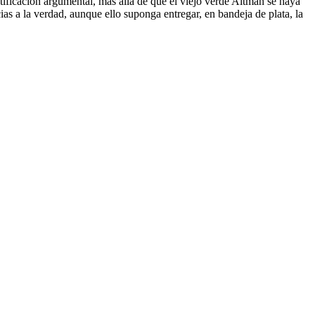
tificación argumental, más allá de que el viejo verde Altman se haya
cias a la verdad, aunque ello suponga entregar, en bandeja de plata, la