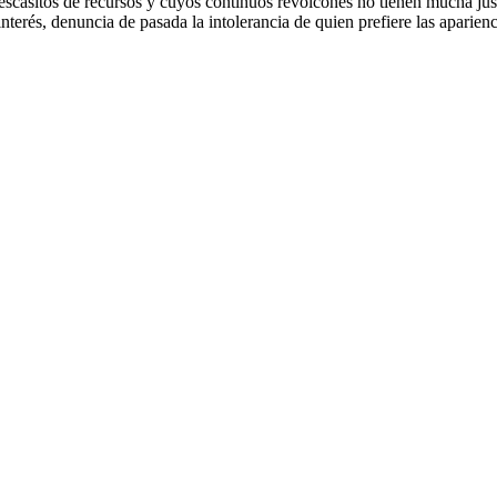
escasitos de recursos y cuyos continuos revolcones no tienen mucha jus
 interés, denuncia de pasada la intolerancia de quien prefiere las aparien