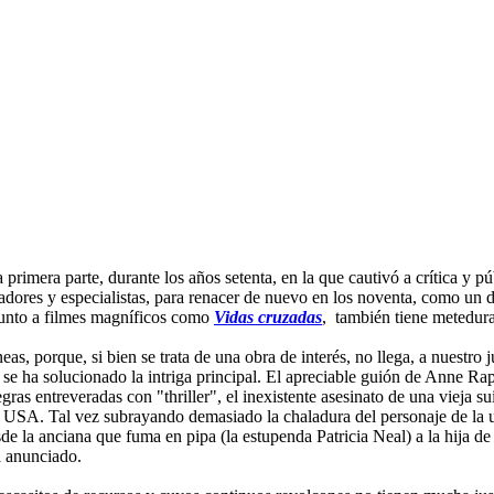
primera parte, durante los años setenta, en la que cautivó a crítica y 
tadores y especialistas, para renacer de nuevo en los noventa, como un
 junto a filmes magníficos como
Vidas cruzadas
, también tiene metedura
as, porque, si bien se trata de una obra de interés, no llega, a nuestro 
 se ha solucionado la intriga principal. El apreciable guión de Anne Ra
gras entreveradas con "thriller", el inexistente asesinato de una vieja s
 USA. Tal vez subrayando demasiado la chaladura del personaje de la u
de la anciana que fuma en pipa (la estupenda Patricia Neal) a la hija de 
al anunciado.