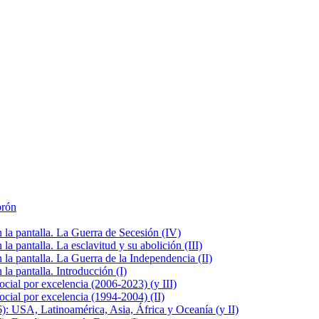
brón
la pantalla. La Guerra de Secesión (IV)
 pantalla. La esclavitud y su abolición (III)
la pantalla. La Guerra de la Independencia (II)
a pantalla. Introducción (I)
cial por excelencia (2006-2023) (y III)
cial por excelencia (1994-2004) (II)
: USA, Latinoamérica, Asia, África y Oceanía (y II)