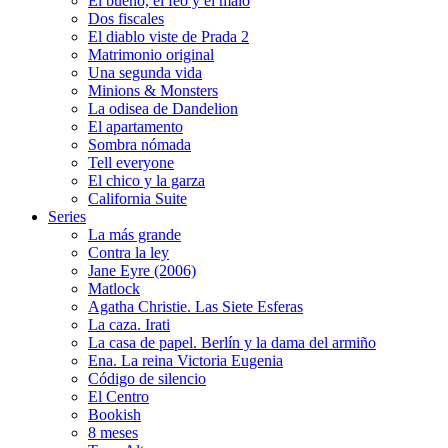
El bueno, el feo y el malo
Dos fiscales
El diablo viste de Prada 2
Matrimonio original
Una segunda vida
Minions & Monsters
La odisea de Dandelion
El apartamento
Sombra nómada
Tell everyone
El chico y la garza
California Suite
Series
La más grande
Contra la ley
Jane Eyre (2006)
Matlock
Agatha Christie. Las Siete Esferas
La caza. Irati
La casa de papel. Berlín y la dama del armiño
Ena. La reina Victoria Eugenia
Código de silencio
El Centro
Bookish
8 meses