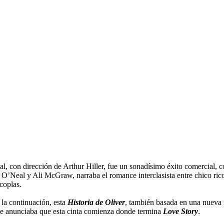
l, con dirección de Arthur Hiller, fue un sonadísimo éxito comercial, c
O’Neal y Ali McGraw, narraba el romance interclasista entre chico rico
coplas.
 la continuación, esta
Historia de Oliver
, también basada en una nueva 
 se anunciaba que esta cinta comienza donde termina
Love Story
.