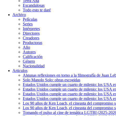
Terra Alta
Escandalosas
Todo esto te daré
Archivo
Películas
Series
Intérpretes
Directores
Creadores
Productoras
Año
Autores
Calificación
Género
Nacionalidad
Articulos
Algunas reflexiones en torno a la filmografía de Juan Le
Solo Manolo Solo: obras escogidas
Estados Unidos cumple un cuarto de milenio: los USA en 
Estados Unidos cumple un cuarto de milenio: los USA en la
Estados Unidos cumple un cuarto de milenio: los USA en 
Estados Unidos cumple un cuarto de milenio: los USA en l
Los 90 años de Ken Loach, el cineasta del compromiso so
Los 90 años de Ken Loach, el cineasta del compromiso so
Tomando el pulso al cine de temática LGTBI (2025-2026)