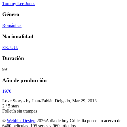
Tommy Lee Jones
Género
Romántica
Nacionalidad
EE. UU.
Duración
99'
Año de producción
1970
Love Story
- by
Juan-Fabián Delgado
,
Mar 29, 2013
2
/
5
stars
Folletín sin trampas
©
Webbin' Design
2026
A día de hoy Criticalia posee un acervo de
6460 películas, 195 series y 960 articulos