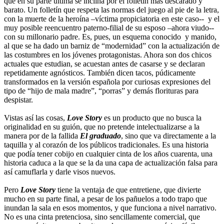
que en su parte última se inclina por el folletín más descarado y
barato. Un folletín que respeta las normas del juego al pie de la letra,
con la muerte de la heroína –víctima propiciatoria en este caso-- y el
muy posible reencuentro paterno-filial de su esposo –ahora viudo--
con su millonario padre. Es, pues, un esquema conocido y manido,
al que se ha dado un barniz de “modernidad” con la actualización de
las costumbres en los jóvenes protagonistas. Ahora son dos chicos
actuales que estudian, se acuestan antes de casarse y se declaran
repetidamente agnósticos. También dicen tacos, púdicamente
transformados en la versión española por curiosas expresiones del
tipo de “hijo de mala madre”, “porras” y demás florituras para
despistar.
Vistas así las cosas,
Love Story
es un producto que no busca la
originalidad en su guión, que no pretende intelectualizarse a la
manera por de la fallida
El graduado
, sino que va directamente a la
taquilla y al corazón de los públicos tradicionales. Es una historia
que podía tener cobijo en cualquier cinta de los años cuarenta, una
historia caduca a la que se la da una capa de actualización falsa para
así camuflarla y darle visos nuevos.
Pero
Love Story
tiene la ventaja de que entretiene, que divierte
mucho en su parte final, a pesar de los pañuelos a todo trapo que
inundan la sala en esos momentos, y que funciona a nivel narrativo.
No es una cinta pretenciosa, sino sencillamente comercial, que