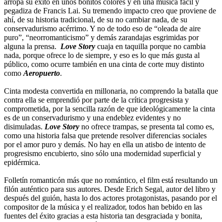
arropa su éxito en unos bonitos colores y en una música fácil y
pegadiza de Francis Lai. Su tremendo impacto creo que proviene de
ahí, de su historia tradicional, de su no cambiar nada, de su
conservadurismo acérrimo. Y no de todo eso de “oleada de aire
puro”, “neorromanticismo” y demás zarandajas esgrimidas por
alguna la prensa.
Love Story
cuaja en taquilla porque no cambia
nada, porque ofrece lo de siempre, y eso es lo que más gusta al
público, como ocurre también en una cinta de corte muy distinto
como
Aeropuerto
.
Cinta modesta convertida en millonaria, no comprendo la batalla que
contra ella se emprendió por parte de la crítica progresista y
comprometida, por la sencilla razón de que ideológicamente la cinta
es de un conservadurismo y una endeblez evidentes y no
disimuladas.
Love Story
no ofrece trampas, se presenta tal como es,
como una historia falsa que pretende resolver diferencias sociales
por el amor puro y demás. No hay en ella un atisbo de intento de
progresismo encubierto, sino sólo una modernidad superficial y
epidérmica.
Folletín romanticón más que no romántico, el film está resultando un
filón auténtico para sus autores. Desde Erich Segal, autor del libro y
después del guión, hasta lo dos actores protagonistas, pasando por el
compositor de la música y el realizador, todos han bebido en las
fuentes del éxito gracias a esta historia tan desgraciada y bonita,