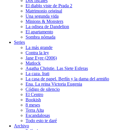
Dos fiscales
El diablo viste de Prada 2
Matrimonio original
Una segunda vida
Minions & Monsters
La odisea de Dandelion
El apartamento
Sombra nómada
Series
La más grande
Contra la ley
Jane Eyre (2006)
Matlock
Agatha Christie. Las Siete Esferas
La caza. Irati
La casa de papel. Berlín y la dama del armiño
Ena. La reina Victoria Eugenia
Código de silencio
El Centro
Bookish
8 meses
Terra Alta
Escandalosas
Todo esto te daré
Archivo