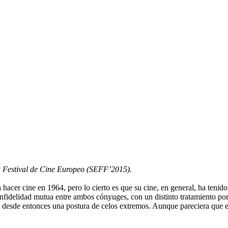
lla Festival de Cine Europeo (SEFF’2015).
a hacer cine en 1964, pero lo cierto es que su cine, en general, ha tenid
e infidelidad mutua entre ambos cónyuges, con un distinto tratamiento por
e desde entonces una postura de celos extremos. Aunque pareciera que e