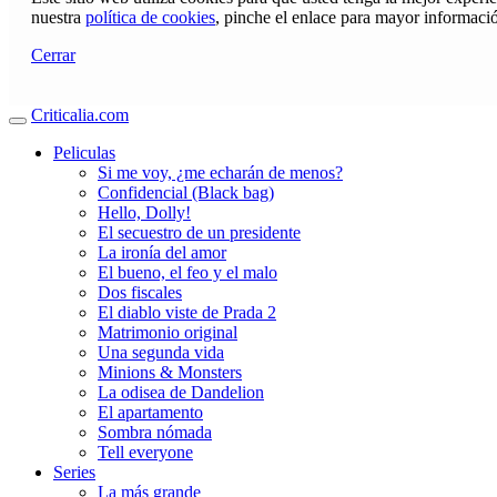
nuestra
política de cookies
, pinche el enlace para mayor informaci
Cerrar
Criticalia.com
Peliculas
Si me voy, ¿me echarán de menos?
Confidencial (Black bag)
Hello, Dolly!
El secuestro de un presidente
La ironía del amor
El bueno, el feo y el malo
Dos fiscales
El diablo viste de Prada 2
Matrimonio original
Una segunda vida
Minions & Monsters
La odisea de Dandelion
El apartamento
Sombra nómada
Tell everyone
Series
La más grande