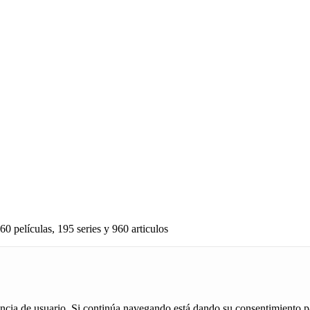
60 películas, 195 series y 960 articulos
iencia de usuario. Si continúa navegando está dando su consentimiento p