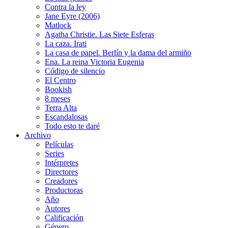
Contra la ley
Jane Eyre (2006)
Matlock
Agatha Christie. Las Siete Esferas
La caza. Irati
La casa de papel. Berlín y la dama del armiño
Ena. La reina Victoria Eugenia
Código de silencio
El Centro
Bookish
8 meses
Terra Alta
Escandalosas
Todo esto te daré
Archivo
Películas
Series
Intérpretes
Directores
Creadores
Productoras
Año
Autores
Calificación
Género