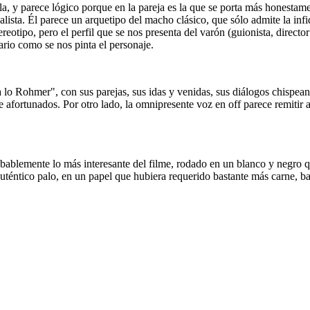
a, y parece lógico porque en la pareja es la que se porta más honestame
ista. Él parece un arquetipo del macho clásico, que sólo admite la infi
stereotipo, pero el perfil que se nos presenta del varón (guionista, di
rio como se nos pinta el personaje.
 lo Rohmer", con sus parejas, sus idas y venidas, sus diálogos chispeant
te afortunados. Por otro lado, la omnipresente voz en off parece remitir
obablemente lo más interesante del filme, rodado en un blanco y negro q
 auténtico palo, en un papel que hubiera requerido bastante más carne, b