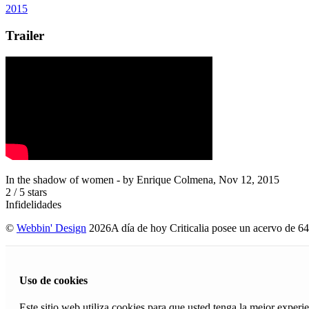
2015
Trailer
In the shadow of women
- by
Enrique Colmena
,
Nov 12, 2015
2
/
5
stars
Infidelidades
©
Webbin' Design
2026
A día de hoy Criticalia posee un acervo de 64
Uso de cookies
Este sitio web utiliza cookies para que usted tenga la mejor exper