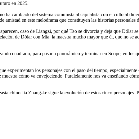
futuro en 2025.
o ha cambiado del sistema comunista al capitalista con el culto al dinero
 de amistad en este melodrama que constituyen las historias personales de
esaparecen, caso de Liangzi, por qué Tao se divorcia y deja que Dólar s
relación de Dólar con Mía, la maestra mucho mayor que él, que no se aca
ando cuadrado, para pasar a panorámico y terminar en Scope, en los q
 que experimentan los personajes con el paso del tiempo, especialmente
que muestra cómo va envejeciendo. Paralelamente nos va enseñando cómo 
ineasta chino Jia Zhang-ke sigue la evolución de estos cinco personajes. 