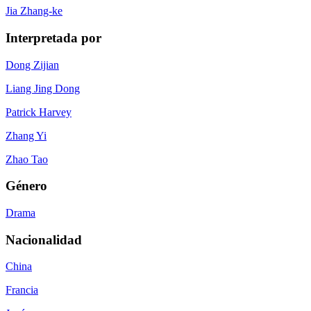
Jia Zhang-ke
Interpretada por
Dong Zijian
Liang Jing Dong
Patrick Harvey
Zhang Yi
Zhao Tao
Género
Drama
Nacionalidad
China
Francia