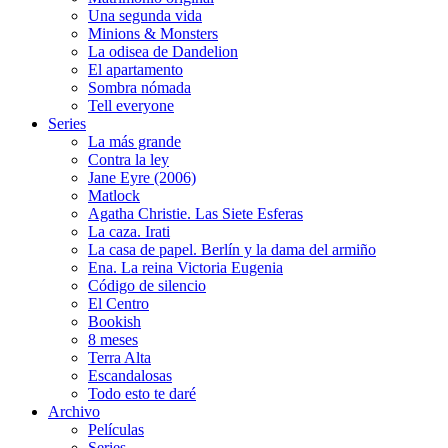
Una segunda vida
Minions & Monsters
La odisea de Dandelion
El apartamento
Sombra nómada
Tell everyone
Series
La más grande
Contra la ley
Jane Eyre (2006)
Matlock
Agatha Christie. Las Siete Esferas
La caza. Irati
La casa de papel. Berlín y la dama del armiño
Ena. La reina Victoria Eugenia
Código de silencio
El Centro
Bookish
8 meses
Terra Alta
Escandalosas
Todo esto te daré
Archivo
Películas
Series