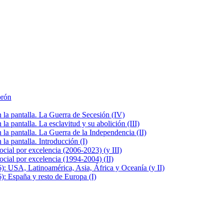
brón
la pantalla. La Guerra de Secesión (IV)
 pantalla. La esclavitud y su abolición (III)
la pantalla. La Guerra de la Independencia (II)
a pantalla. Introducción (I)
cial por excelencia (2006-2023) (y III)
cial por excelencia (1994-2004) (II)
: USA, Latinoamérica, Asia, África y Oceanía (y II)
: España y resto de Europa (I)