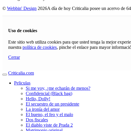
©
Webbin' Design
2026
A día de hoy Criticalia posee un acervo de 64
Uso de cookies
Este sitio web utiliza cookies para que usted tenga la mejor exper
nuestra
política de cookies
, pinche el enlace para mayor informaci
Cerrar
Criticalia.com
Peliculas
Si me voy, ¿me echarán de menos?
Confidencial (Black bag)
Hello, Dolly!
El secuestro de un presidente
La ironía del amor
El bueno, el feo y el malo
Dos fiscales
El diablo viste de Prada 2
Matrimonio original