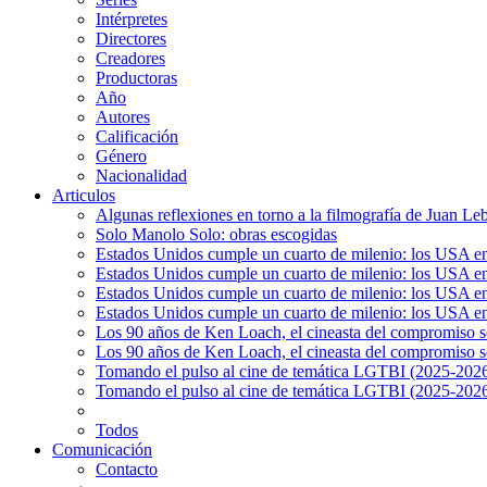
Intérpretes
Directores
Creadores
Productoras
Año
Autores
Calificación
Género
Nacionalidad
Articulos
Algunas reflexiones en torno a la filmografía de Juan Le
Solo Manolo Solo: obras escogidas
Estados Unidos cumple un cuarto de milenio: los USA en 
Estados Unidos cumple un cuarto de milenio: los USA en la
Estados Unidos cumple un cuarto de milenio: los USA en 
Estados Unidos cumple un cuarto de milenio: los USA en l
Los 90 años de Ken Loach, el cineasta del compromiso so
Los 90 años de Ken Loach, el cineasta del compromiso so
Tomando el pulso al cine de temática LGTBI (2025-2026)
Tomando el pulso al cine de temática LGTBI (2025-2026)
Todos
Comunicación
Contacto