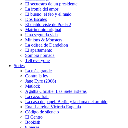
El secuestro de un presidente
La ironía del amor
El bueno, el feo y el malo
Dos fiscales
El diablo viste de Prada 2
Matrimonio original
Una segunda vida
Minions & Monsters
La odisea de Dandelion
El apartamento
Sombra nómada
Tell everyone
Series
La más grande
Contra la ley
Jane Eyre (2006)
Matlock
Agatha Christie. Las Siete Esferas
La caza. Irati
La casa de papel. Berlín y la dama del armiño
Ena. La reina Victoria Eugenia
Código de silencio
El Centro
Bookish
8 meses