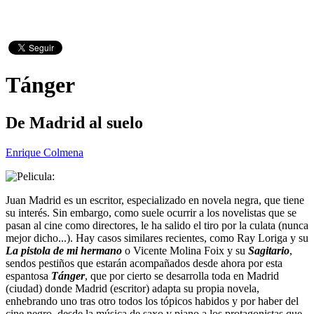
Tánger
De Madrid al suelo
Enrique Colmena
Juan Madrid es un escritor, especializado en novela negra, que tiene
su interés. Sin embargo, como suele ocurrir a los novelistas que se
pasan al cine como directores, le ha salido el tiro por la culata (nunca
mejor dicho...). Hay casos similares recientes, como Ray Loriga y su
La pistola de mi hermano
o Vicente Molina Foix y su
Sagitario
,
sendos pestiños que estarán acompañados desde ahora por esta
espantosa
Tánger
, que por cierto se desarrolla toda en Madrid
(ciudad) donde Madrid (escritor) adapta su propia novela,
enhebrando uno tras otro todos los tópicos habidos y por haber del
cine negro, desde la música de saxo y piano a los protagonistas que