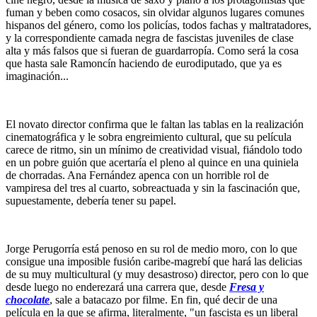
fuman y beben como cosacos, sin olvidar algunos lugares comunes
hispanos del género, como los policías, todos fachas y maltratadores,
y la correspondiente camada negra de fascistas juveniles de clase
alta y más falsos que si fueran de guardarropía. Como será la cosa
que hasta sale Ramoncín haciendo de eurodiputado, que ya es
imaginación...
El novato director confirma que le faltan las tablas en la realización
cinematográfica y le sobra engreimiento cultural, que su película
carece de ritmo, sin un mínimo de creatividad visual, fiándolo todo
en un pobre guión que acertaría el pleno al quince en una quiniela
de chorradas. Ana Fernández apenca con un horrible rol de
vampiresa del tres al cuarto, sobreactuada y sin la fascinación que,
supuestamente, debería tener su papel.
Jorge Perugorría está penoso en su rol de medio moro, con lo que
consigue una imposible fusión caribe-magrebí que hará las delicias
de su muy multicultural (y muy desastroso) director, pero con lo que
desde luego no enderezará una carrera que, desde
Fresa y
chocolate
, sale a batacazo por filme. En fin, qué decir de una
película en la que se afirma, literalmente, "un fascista es un liberal