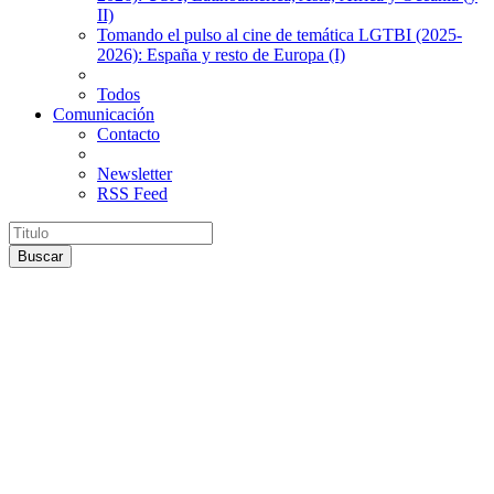
II)
Tomando el pulso al cine de temática LGTBI (2025-
2026): España y resto de Europa (I)
Todos
Comunicación
Contacto
Newsletter
RSS Feed
Buscar