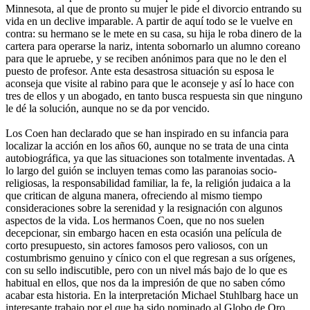
Minnesota, al que de pronto su mujer le pide el divorcio entrando su
vida en un declive imparable. A partir de aquí todo se le vuelve en
contra: su hermano se le mete en su casa, su hija le roba dinero de la
cartera para operarse la nariz, intenta sobornarlo un alumno coreano
para que le apruebe, y se reciben anónimos para que no le den el
puesto de profesor. Ante esta desastrosa situación su esposa le
aconseja que visite al rabino para que le aconseje y así lo hace con
tres de ellos y un abogado, en tanto busca respuesta sin que ninguno
le dé la solución, aunque no se da por vencido.
Los Coen han declarado que se han inspirado en su infancia para
localizar la acción en los años 60, aunque no se trata de una cinta
autobiográfica, ya que las situaciones son totalmente inventadas. A
lo largo del guión se incluyen temas como las paranoias socio-
religiosas, la responsabilidad familiar, la fe, la religión judaica a la
que critican de alguna manera, ofreciendo al mismo tiempo
consideraciones sobre la serenidad y la resignación con algunos
aspectos de la vida. Los hermanos Coen, que no nos suelen
decepcionar, sin embargo hacen en esta ocasión una película de
corto presupuesto, sin actores famosos pero valiosos, con un
costumbrismo genuino y cínico con el que regresan a sus orígenes,
con su sello indiscutible, pero con un nivel más bajo de lo que es
habitual en ellos, que nos da la impresión de que no saben cómo
acabar esta historia. En la interpretación Michael Stuhlbarg hace un
interesante trabajo por el que ha sido nominado al Globo de Oro