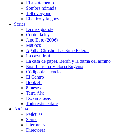
El apartamento
Sombra nómada
Tell everyone
El chico y la garza
Series
La más grande
Contra la ley
Jane Eyre (2006)
Matlock
Agatha Christie. Las Siete Esferas
La caza. Irati
La casa de papel. Berlín y la dama del armiño
Ena. La reina Victoria Eugenia
Código de silencio
El Centro
Bookish
8 meses
Terra Alta
Escandalosas
Todo esto te daré
Archivo
Películas
Series
Intérpretes
Directores