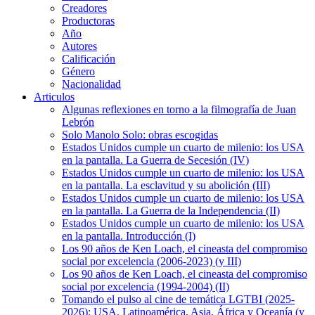
Creadores
Productoras
Año
Autores
Calificación
Género
Nacionalidad
Articulos
Algunas reflexiones en torno a la filmografía de Juan
Lebrón
Solo Manolo Solo: obras escogidas
Estados Unidos cumple un cuarto de milenio: los USA
en la pantalla. La Guerra de Secesión (IV)
Estados Unidos cumple un cuarto de milenio: los USA
en la pantalla. La esclavitud y su abolición (III)
Estados Unidos cumple un cuarto de milenio: los USA
en la pantalla. La Guerra de la Independencia (II)
Estados Unidos cumple un cuarto de milenio: los USA
en la pantalla. Introducción (I)
Los 90 años de Ken Loach, el cineasta del compromiso
social por excelencia (2006-2023) (y III)
Los 90 años de Ken Loach, el cineasta del compromiso
social por excelencia (1994-2004) (II)
Tomando el pulso al cine de temática LGTBI (2025-
2026): USA, Latinoamérica, Asia, África y Oceanía (y