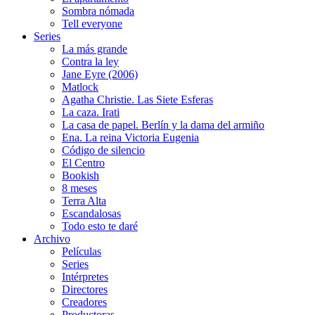
Sombra nómada
Tell everyone
Series
La más grande
Contra la ley
Jane Eyre (2006)
Matlock
Agatha Christie. Las Siete Esferas
La caza. Irati
La casa de papel. Berlín y la dama del armiño
Ena. La reina Victoria Eugenia
Código de silencio
El Centro
Bookish
8 meses
Terra Alta
Escandalosas
Todo esto te daré
Archivo
Películas
Series
Intérpretes
Directores
Creadores
Productoras