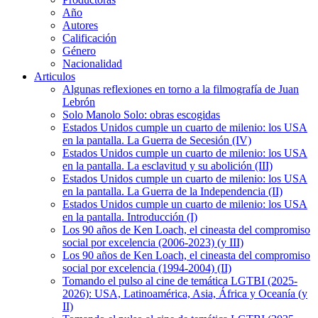
Año
Autores
Calificación
Género
Nacionalidad
Articulos
Algunas reflexiones en torno a la filmografía de Juan
Lebrón
Solo Manolo Solo: obras escogidas
Estados Unidos cumple un cuarto de milenio: los USA
en la pantalla. La Guerra de Secesión (IV)
Estados Unidos cumple un cuarto de milenio: los USA
en la pantalla. La esclavitud y su abolición (III)
Estados Unidos cumple un cuarto de milenio: los USA
en la pantalla. La Guerra de la Independencia (II)
Estados Unidos cumple un cuarto de milenio: los USA
en la pantalla. Introducción (I)
Los 90 años de Ken Loach, el cineasta del compromiso
social por excelencia (2006-2023) (y III)
Los 90 años de Ken Loach, el cineasta del compromiso
social por excelencia (1994-2004) (II)
Tomando el pulso al cine de temática LGTBI (2025-
2026): USA, Latinoamérica, Asia, África y Oceanía (y
II)