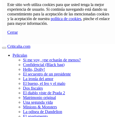
Este sitio web utiliza cookies para que usted tenga la mejor
experiencia de usuario. Si continúa navegando está dando su
consentimiento para la aceptación de las mencionadas cookies
y la aceptación de nuestra
política de cookies
, pinche el enlace
para mayor información.
Cerrar
Criticalia.com
Peliculas
Si me voy, ¿me echarán de menos?
Confidencial (Black bag)
Hello, Dolly!
El secuestro de un presidente
La ironía del amor
El bueno, el feo y el malo
Dos fiscales
El diablo viste de Prada 2
Matrimonio original
Una segunda vida
Minions & Monsters
La odisea de Dandelion
El apartamento