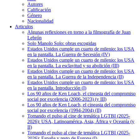
Autores
Calificación
Género
Nacionalidad
Articulos
Algunas reflexiones en torno a la filmografía de Juan
Lebrón
Solo Manolo Solo: obras escogidas
Estados Unidos cumple un cuarto de milenio: los USA
en la pantalla. La Guerra de Secesión (IV)
Estados Unidos cumple un cuarto de milenio: los USA
en la pantalla. La esclavitud y su abolición (III)
Estados Unidos cumple un cuarto de milenio: los USA
en la pantalla. La Guerra de la Independencia (II)
Estados Unidos cumple un cuarto de milenio: los USA
en la pantalla. Introducción (I)
Los 90 años de Ken Loach, el cineasta del compromiso
social por excelencia (2006-2023) (y III)
Los 90 años de Ken Loach, el cineasta del compromiso
social por excelencia (1994-2004) (II)
Tomando el pulso al cine de temática LGTBI (2025-
2026): USA, Latinoamérica, Asia, África y Oceanía (y
II)
Tomando el pulso al cine de temática LGTBI (2025-
2026): España y resto de Europa (I)