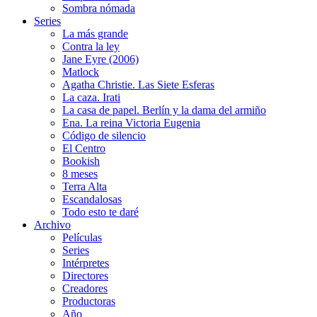
Sombra nómada
Series
La más grande
Contra la ley
Jane Eyre (2006)
Matlock
Agatha Christie. Las Siete Esferas
La caza. Irati
La casa de papel. Berlín y la dama del armiño
Ena. La reina Victoria Eugenia
Código de silencio
El Centro
Bookish
8 meses
Terra Alta
Escandalosas
Todo esto te daré
Archivo
Películas
Series
Intérpretes
Directores
Creadores
Productoras
Año