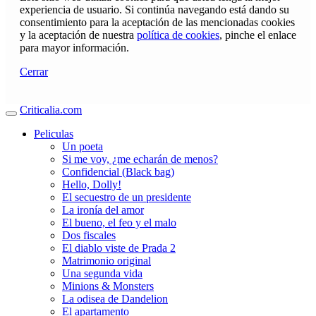
experiencia de usuario. Si continúa navegando está dando su
consentimiento para la aceptación de las mencionadas cookies
y la aceptación de nuestra
política de cookies
, pinche el enlace
para mayor información.
Cerrar
Criticalia.com
Peliculas
Un poeta
Si me voy, ¿me echarán de menos?
Confidencial (Black bag)
Hello, Dolly!
El secuestro de un presidente
La ironía del amor
El bueno, el feo y el malo
Dos fiscales
El diablo viste de Prada 2
Matrimonio original
Una segunda vida
Minions & Monsters
La odisea de Dandelion
El apartamento