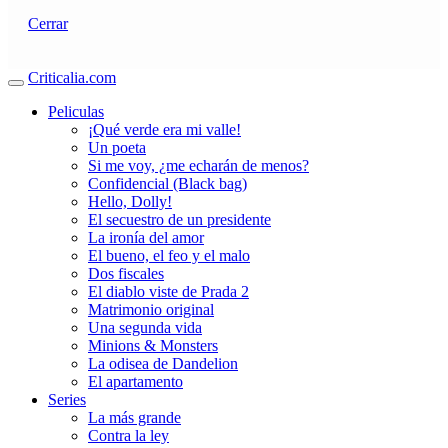
Cerrar
Criticalia.com
Peliculas
¡Qué verde era mi valle!
Un poeta
Si me voy, ¿me echarán de menos?
Confidencial (Black bag)
Hello, Dolly!
El secuestro de un presidente
La ironía del amor
El bueno, el feo y el malo
Dos fiscales
El diablo viste de Prada 2
Matrimonio original
Una segunda vida
Minions & Monsters
La odisea de Dandelion
El apartamento
Series
La más grande
Contra la ley