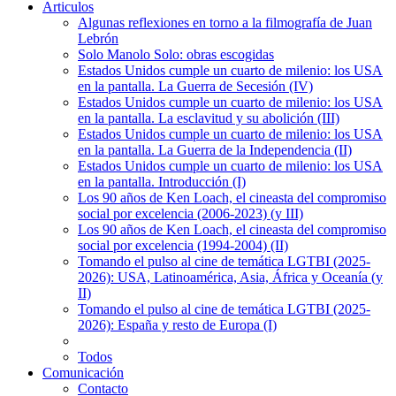
Articulos
Algunas reflexiones en torno a la filmografía de Juan
Lebrón
Solo Manolo Solo: obras escogidas
Estados Unidos cumple un cuarto de milenio: los USA
en la pantalla. La Guerra de Secesión (IV)
Estados Unidos cumple un cuarto de milenio: los USA
en la pantalla. La esclavitud y su abolición (III)
Estados Unidos cumple un cuarto de milenio: los USA
en la pantalla. La Guerra de la Independencia (II)
Estados Unidos cumple un cuarto de milenio: los USA
en la pantalla. Introducción (I)
Los 90 años de Ken Loach, el cineasta del compromiso
social por excelencia (2006-2023) (y III)
Los 90 años de Ken Loach, el cineasta del compromiso
social por excelencia (1994-2004) (II)
Tomando el pulso al cine de temática LGTBI (2025-
2026): USA, Latinoamérica, Asia, África y Oceanía (y
II)
Tomando el pulso al cine de temática LGTBI (2025-
2026): España y resto de Europa (I)
Todos
Comunicación
Contacto