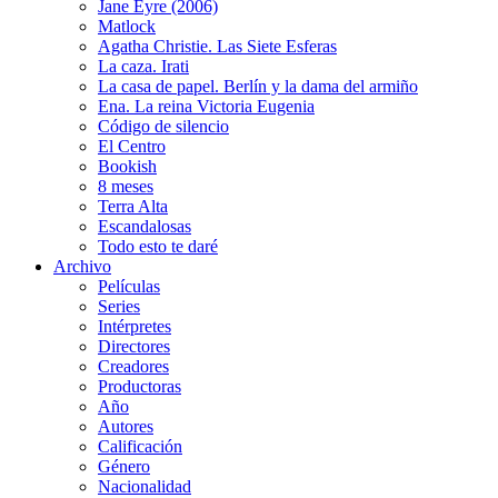
Jane Eyre (2006)
Matlock
Agatha Christie. Las Siete Esferas
La caza. Irati
La casa de papel. Berlín y la dama del armiño
Ena. La reina Victoria Eugenia
Código de silencio
El Centro
Bookish
8 meses
Terra Alta
Escandalosas
Todo esto te daré
Archivo
Películas
Series
Intérpretes
Directores
Creadores
Productoras
Año
Autores
Calificación
Género
Nacionalidad